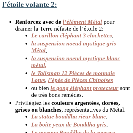
l’étoile volante 2:
Renforcez avec de
l’élément Métal
pour
drainer la Terre néfaste de l’étoile 2:
Le carillon éléphant 3 clochettes
,
la suspension noeud mystique gris
Métal
,
la suspension noeud mystique blanc
métal,
le Talisman 12 Pièces de monnaie
Lotus
,
l’épée de Pièces Chinoises
ou bien
le gong éléphant protecteur
sont
de très bons remèdes.
Privilégiez les
couleurs argentées, dorées,
grises ou blanches
, représentatives du Métal.
La statue bouddha rieur blanc
,
La boite yeux de Bouddha gris
,
Le masque Bouddha de la sagesse
,