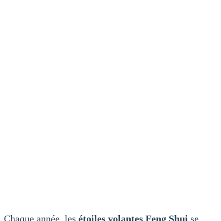
Chaque année, les
étoiles volantes Feng Shui
se