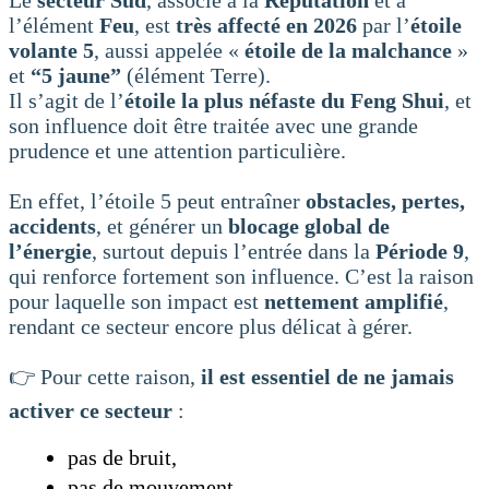
Le
secteur Sud
, associé à la
Réputation
et à
l’élément
Feu
, est
très affecté en 2026
par l’
étoile
volante 5
, aussi appelée «
étoile de la malchance
»
et
“5 jaune”
(élément Terre).
Il s’agit de l’
étoile la plus néfaste du Feng Shui
, et
son influence doit être traitée avec une grande
prudence et une attention particulière.
En effet, l’étoile 5 peut entraîner
obstacles, pertes,
accidents
, et générer un
blocage global de
l’énergie
, surtout depuis l’entrée dans la
Période 9
,
qui renforce fortement son influence. C’est la raison
pour laquelle son impact est
nettement amplifié
,
rendant ce secteur encore plus délicat à gérer.
👉 Pour cette raison,
il est essentiel de ne jamais
activer ce secteur
:
pas de bruit,
pas de mouvement,