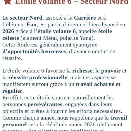
Etoile volante 6 – Secteur Nord
Le
secteur Nord
, associé à la
Carrière
et à
l’élément
Eau
, est particulièrement bien disposé en
2026
grâce à l’
étoile volante 6
, appelée
étoile
céleste
(élément Métal, polarité Yang).
Cette étoile est généralement synonyme
d’opportunités heureuses
, d’avancement et de
réussite.
L’étoile volante 6 favorise la
richesse
, le
pouvoir
et
la
réussite professionnelle
, mais ces aspects se
manifestent surtout grâce à un
travail acharné et
régulier
.
En effet, cette étoile soutient naturellement les
personnes
persévérantes
, engagées dans leurs
objectifs et prêtes à fournir les efforts nécessaires.
Comme chaque année, nous rappelons que le
travail
personnel
sera la clé d’une année 2026 réellement
prospère : rien n’arrive sans implication ni