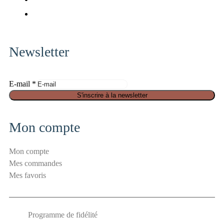
x-
fa-
fab
twitter
pinterest
fa-
instagram
Newsletter
E
E-mail
*
-
S'inscrire à la newsletter
m
a
Mon compte
i
l
Mon compte
S
Mes commandes
é
Mes favoris
c
u
r
Programme de fidélité
i