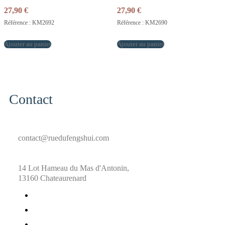
27,90
€
27,90
€
Référence : KM2692
Référence : KM2690
Ajouter au panier
Ajouter au panier
Contact
contact@ruedufengshui.com
14 Lot Hameau du Mas d'Antonin,
13160 Chateaurenard
fab
fa-
fab
facebook
fa-
fab