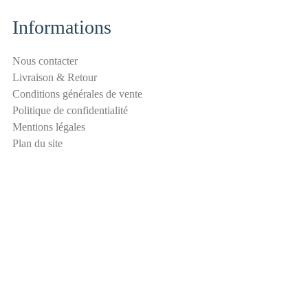
t
é
Informations
a
n
Nous contacter
t
Livraison & Retour
i
Conditions générales de vente
-
Politique de confidentialité
s
Mentions légales
p
Plan du site
a
m