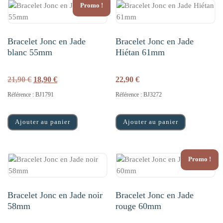
Promo !
Bracelet Jonc en Jade
Bracelet Jonc en Jade
blanc 55mm
Hiétan 61mm
Le prix initial était : 21,90 €.
Le prix actuel est : 18,90 €.
21,90
€
18,90
€
22,90
€
Référence : BJ1791
Référence : BJ3272
Ajouter au panier
Ajouter au panier
Promo !
Bracelet Jonc en Jade noir
Bracelet Jonc en Jade
58mm
rouge 60mm