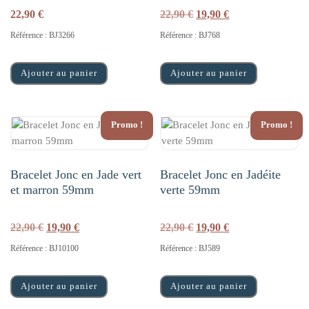
Le prix initial était : 22,
Le prix actuel est
22,90
€
22,90
€
19,90
€
Référence : BJ3266
Référence : BJ768
Ajouter au panier
Ajouter au panier
Promo !
Promo !
Bracelet Jonc en Jade vert
Bracelet Jonc en Jadéite
et marron 59mm
verte 59mm
Le prix initial était : 22,90 €.
Le prix actuel est : 19,90 €.
Le prix initial était : 22,
Le prix actuel est
22,90
€
19,90
€
22,90
€
19,90
€
Référence : BJ10100
Référence : BJ589
Ajouter au panier
Ajouter au panier