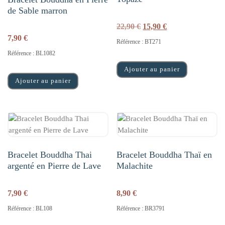
de Sable marron
Le prix initial était : 22,
Le prix actuel est
22,90
€
15,90
€
7,90
€
Référence : BT271
Référence : BL1082
Ajouter au panier
Ajouter au panier
Bracelet Bouddha Thai
Bracelet Bouddha Thaï en
argenté en Pierre de Lave
Malachite
7,90
€
8,90
€
Référence : BL108
Référence : BR3791