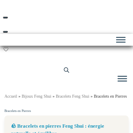
Livraison offerte dès 69€ d’achat*
Skip
to
content
Accueil
»
Bijoux Feng Shui
»
Bracelets Feng Shui
»
Bracelets en Pierres
Bracelets en Pierres
🪨 Bracelets en pierres Feng Shui : énergie