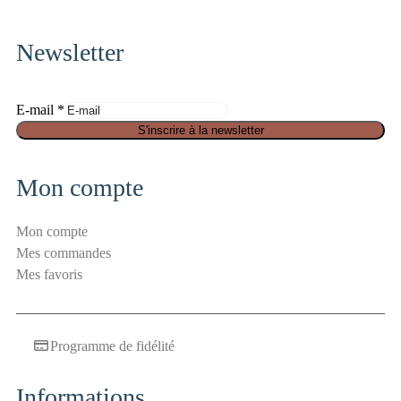
fa-
instagram
Newsletter
E
E-mail
*
-
S'inscrire à la newsletter
m
a
Mon compte
i
l
Mon compte
a
Mes commandes
n
Mes favoris
t
i
-
Programme de fidélité
s
p
a
Informations