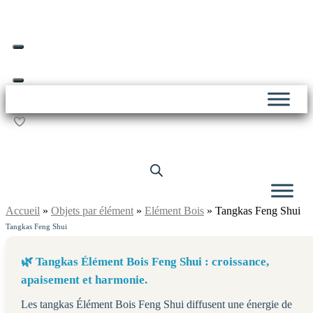
Skip
Livraison offerte dès 69€ d’achat*
to
content
Accueil
»
Objets par élément
»
Elément Bois
»
Tangkas Feng Shui
Tangkas Feng Shui
🌿 Tangkas Élément Bois Feng Shui : croissance,
apaisement et harmonie.
Les tangkas Élément Bois Feng Shui diffusent une énergie de