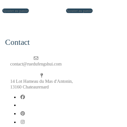
Ajouter au panier
Ajouter au panier
Contact
contact@ruedufengshui.com
14 Lot Hameau du Mas d'Antonin,
13160 Chateaurenard
fab
fa-
fab
facebook
fa-
fab
x-
fa-
fab
twitter
pinterest