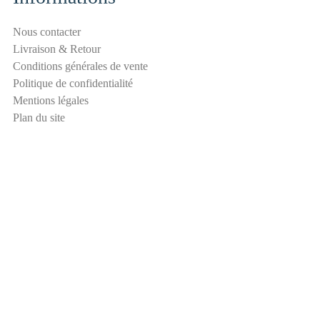
m
S
Nous contacter
é
Livraison & Retour
c
Conditions générales de vente
u
Politique de confidentialité
r
Mentions légales
i
Plan du site
t
é