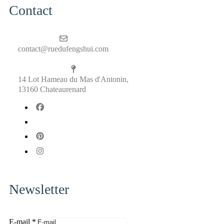
Contact
contact@ruedufengshui.com
14 Lot Hameau du Mas d'Antonin,
13160 Chateaurenard
fab
fa-
fab
facebook
fa-
fab
x-
fa-
fab
twitter
pinterest
fa-
instagram
Newsletter
a
E-mail
*