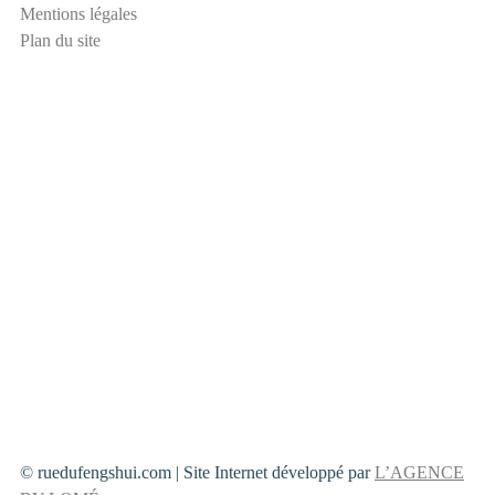
m
Mentions légales
a
Plan du site
i
l
© ruedufengshui.com | Site Internet développé par
L’AGENCE