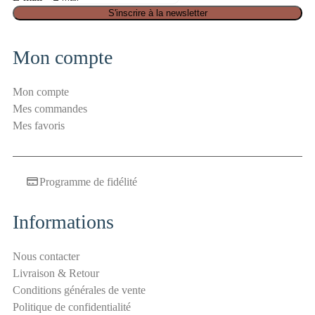
n
S'inscrire à la newsletter
t
i
Mon compte
-
s
Mon compte
p
Mes commandes
a
Mes favoris
m
S
é
Programme de fidélité
c
u
r
Informations
i
t
Nous contacter
é
Livraison & Retour
E
Conditions générales de vente
-
Politique de confidentialité