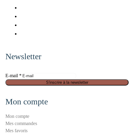
fab
fa-
fab
facebook
fa-
fab
x-
fa-
fab
twitter
pinterest
fa-
instagram
Newsletter
E-mail
*
a
S'inscrire à la newsletter
n
t
Mon compte
i
-
Mon compte
s
Mes commandes
p
Mes favoris
a