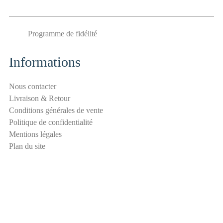
m
E
Programme de fidélité
-
m
a
Informations
i
l
Nous contacter
S
Livraison & Retour
é
Conditions générales de vente
c
Politique de confidentialité
u
Mentions légales
r
Plan du site
i
t
é