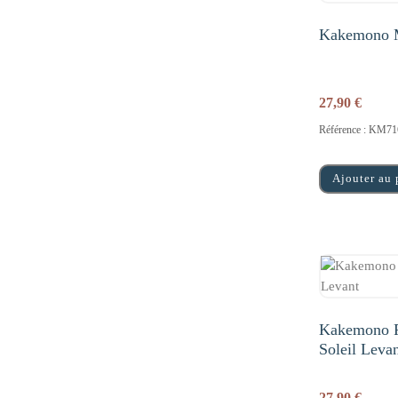
Kakemono M
27,90
€
Référence : KM71
Ajouter au 
Kakemono P
Soleil Leva
27,90
€