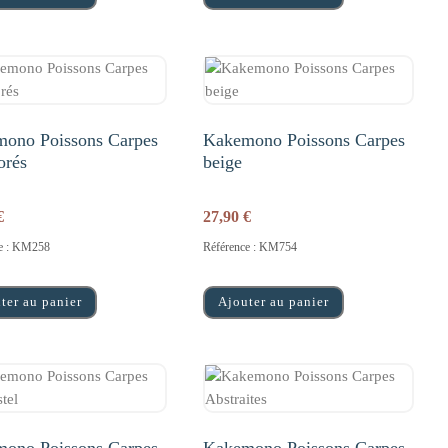
ono Poissons Carpes
Kakemono Poissons Carpes
orés
beige
€
27,90
€
ce : KM258
Référence : KM754
ter au panier
Ajouter au panier