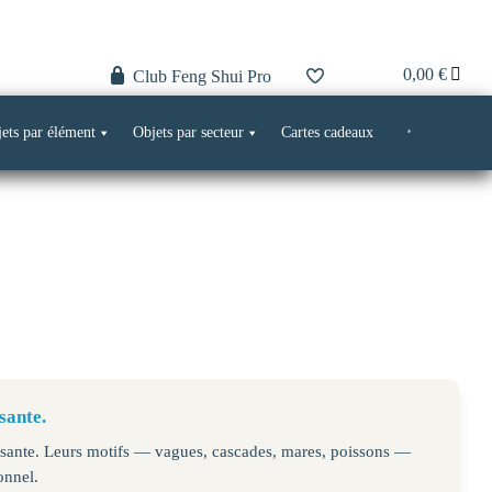
0,00
€
Club Feng Shui Pro
ets par élément
Objets par secteur
Cartes cadeaux
sante.
isante. Leurs motifs — vagues, cascades, mares, poissons —
onnel.