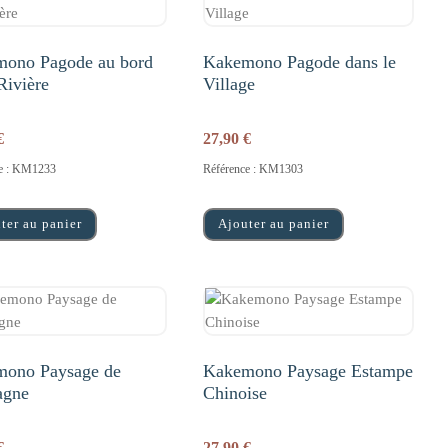
ono Pagode au bord
Kakemono Pagode dans le
Rivière
Village
€
27,90
€
ce : KM1233
Référence : KM1303
ter au panier
Ajouter au panier
ono Paysage de
Kakemono Paysage Estampe
agne
Chinoise
€
27,90
€