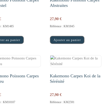
ono Poissons Carpes
Kakemono Poissons Carpes
stel
Abstraites
€
27,90
€
ce : KM1485
Référence : KM1845
ter au panier
Ajouter au panier
ono Poissons Carpes
Kakemono Carpes Koi de la
leu
Sérénité
€
27,90
€
ce : KM10107
Référence : KM2591