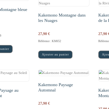
ontagne bleue
Kakemono Montagne dans
Kakem
les Nuages
de la 
27,90
€
27,90
6
Référence : KM652
Référen
panier
Ajouter au panier
Ajou
Kakemono Paysage
Automnal
aysage au
Kakem
nt
Mont
27,90
€
27,90