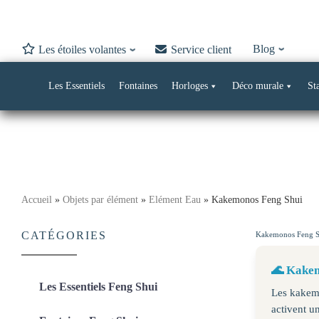
Blog
Les étoiles volantes
Service client
Les Essentiels
Fontaines
Horloges
Déco murale
St
Skip
to
Accueil
»
Objets par élément
»
Elément Eau
»
Kakemonos Feng Shui
content
CATÉGORIES
Kakemonos Feng S
🌊 Kakem
Les Essentiels Feng Shui
Les kakemo
activent un