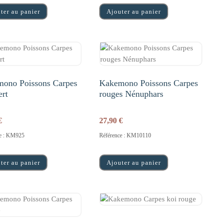
ter au panier
Ajouter au panier
ono Poissons Carpes
Kakemono Poissons Carpes
ert
rouges Nénuphars
€
27,90
€
ce : KM925
Référence : KM10110
ter au panier
Ajouter au panier