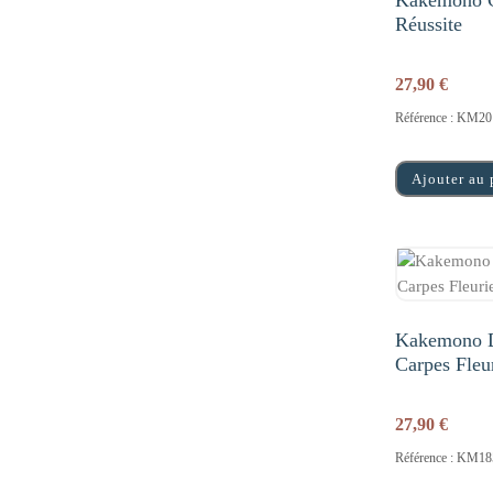
Kakemono C
Réussite
27,90
€
Référence : KM20
Ajouter au 
Kakemono D
Carpes Fleu
27,90
€
Référence : KM18