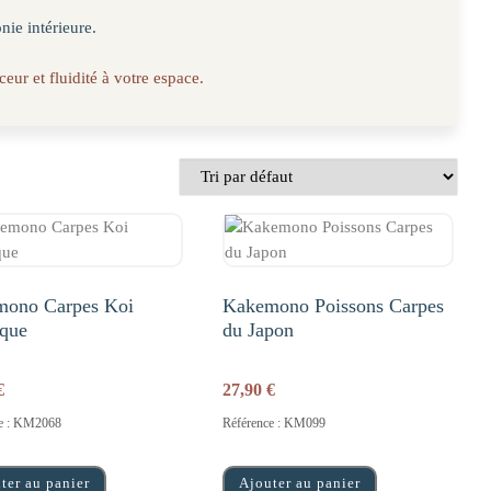
nie intérieure.
r et fluidité à votre espace.
mono Carpes Koi
Kakemono Poissons Carpes
ique
du Japon
€
27,90
€
ce : KM2068
Référence : KM099
ter au panier
Ajouter au panier