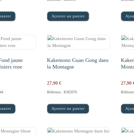
panier
Ajouter au panier
Ajou
ond jaune
Kakemono Guan Gong dans
Kakem
siers rose
la Montagne
Mont
27,90
€
27,90
44
Référence : KM2070
Référen
panier
Ajouter au panier
Ajou