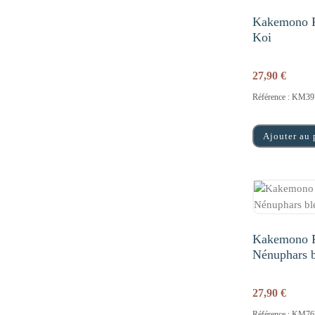
Kakemono P
Koi
27,90
€
Référence : KM39
Ajouter au 
Kakemono P
Nénuphars b
27,90
€
Référence : KM76