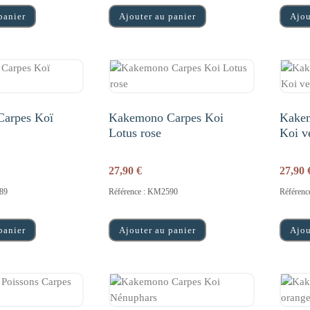
panier
Ajouter au panier
Ajou
arpes Koï
Kakemono Carpes Koi
Kakem
Lotus rose
Koi v
27,90
€
27,90
89
Référence : KM2590
Référen
panier
Ajouter au panier
Ajou