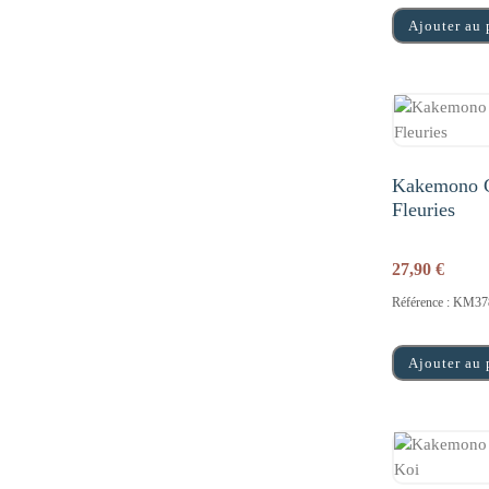
Ajouter au 
Kakemono C
Fleuries
27,90
€
Référence : KM37
Ajouter au 