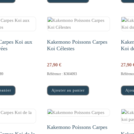
arpes Koi aux
Kakemono Poissons Carpes
Kakem
rées
Koi Célestes
Koi d
27,90
€
27,90
89
Référence : KM4093
Référen
panier
Ajouter au panier
Ajou
Kakemono Poissons Carpes