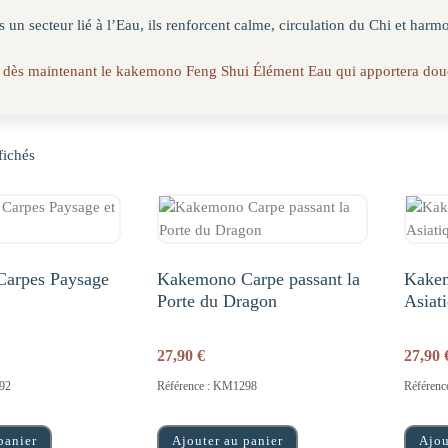
 un secteur lié à l’Eau, ils renforcent calme, circulation du Chi et harmo
 dès maintenant le kakemono Feng Shui Élément Eau qui apportera douceu
fichés
arpes Paysage
Kakemono Carpe passant la
Kake
Porte du Dragon
Asiat
27,90
€
27,90
92
Référence : KM1298
Référen
panier
Ajouter au panier
Ajou