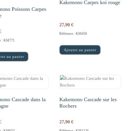
Kakemono Carpes koi rouge
ono Poissons Carpes
e
27,90
€
€
Référence : KM458
ce : KM771
Ajouter au panier
ter au panier
ono Cascade dans la
Kakemono Cascade sur les
agne
Rochers
€
27,90
€
ce : KM653
Référence : KM1126