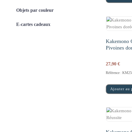
Objets par couleur
E-cartes cadeaux
Kakemono C
Pivoines do
27,90
€
Référence : KM25
Ajouter au 