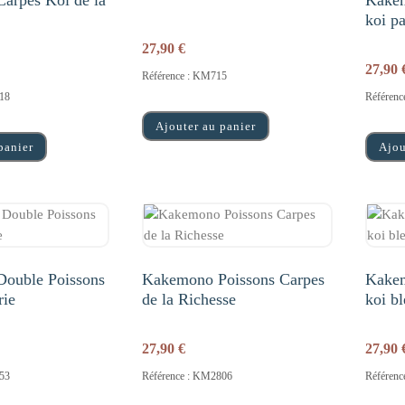
arpes Koi de la
Kakem
koi pa
27,90
€
27,90
Référence : KM715
18
Référen
Ajouter au panier
panier
Ajou
ouble Poissons
Kakemono Poissons Carpes
Kakem
rie
de la Richesse
koi b
27,90
€
27,90
53
Référence : KM2806
Référen