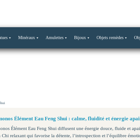
Livraison offerte dès 69€ d’achat*
atues
Minéraux
Amulettes
Bijoux
Objets remèdes
Obj
hui
onos Élément Eau Feng Shui : calme, fluidité et énergie apai
nos Élément Eau Feng Shui diffusent une énergie douce, fluide et apa
 Chi relaxant qui favorise la détente, l’introspection et l’équilibre émoti