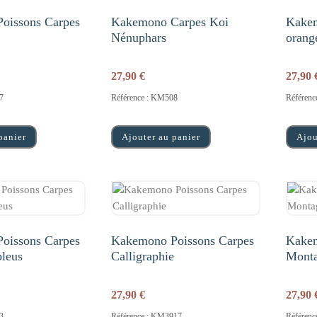
oissons Carpes
Kakemono Carpes Koi
Kakem
Nénuphars
orang
27,90
€
27,90
7
Référence : KM508
Référen
panier
Ajouter au panier
Ajou
oissons Carpes
Kakemono Poissons Carpes
Kakem
leus
Calligraphie
Mont
27,90
€
27,90
3
Référence : KM3917
Référen