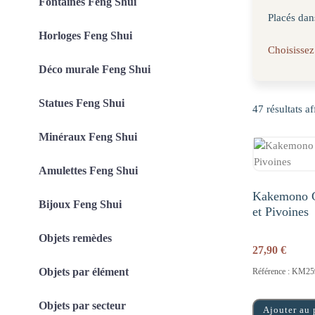
Fontaines Feng Shui
Placés dans
Horloges Feng Shui
Choisissez
Déco murale Feng Shui
Statues Feng Shui
47 résultats af
Minéraux Feng Shui
Amulettes Feng Shui
Kakemono C
Bijoux Feng Shui
et Pivoines
Objets remèdes
27,90
€
Objets par élément
Référence : KM25
Objets par secteur
Ajouter au 