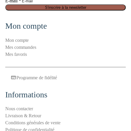
E
E-mail
*
-
S'inscrire à la newsletter
m
a
Mon compte
i
l
Mon compte
S
Mes commandes
é
Mes favoris
c
u
r
Programme de fidélité
i
t
é
Informations
a
n
Nous contacter
t
Livraison & Retour
i
Conditions générales de vente
-
Politique de confidentialité