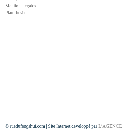
s
Mentions légales
p
Plan du site
a
m
© ruedufengshui.com | Site Internet développé par
L’AGENCE