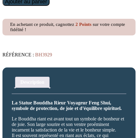
Ajouter au panier
de
Statue
Bouddha
Rieur
En achetant ce produit, cagnottez
2
Points
sur votre compte
Voyageur
fidélité !
RÉFÉRENCE :
BH3929
Description
La Statue Bouddha Rieur Voyageur Feng Shui,
symbole de protection, de joie et d’équilibre spirituel.
Le Bouddha riant est avant tout un symbole de bonheur et
de joie. Son large sourire et son ventre proéminent
incarnent la satisfaction de la vie et le bonheur simple.
Il est souvent représenté en riant aux éclats, ce qui