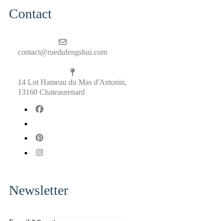
Contact
contact@ruedufengshui.com
14 Lot Hameau du Mas d'Antonin,
13160 Chateaurenard
fab
fa-
fab
facebook
fa-
fab
x-
fa-
fab
twitter
pinterest
fa-
instagram
Newsletter