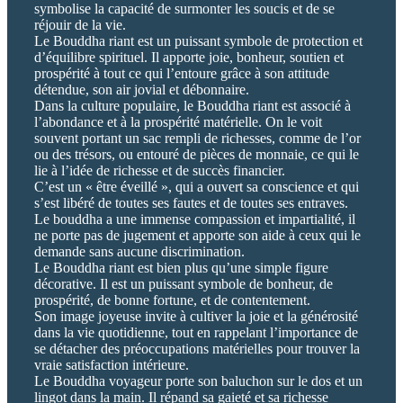
symbolise la capacité de surmonter les soucis et de se
réjouir de la vie.
Le Bouddha riant est un puissant symbole de protection et
d’équilibre spirituel. Il apporte joie, bonheur, soutien et
prospérité à tout ce qui l’entoure grâce à son attitude
détendue, son air jovial et débonnaire.
Dans la culture populaire, le Bouddha riant est associé à
l’abondance et à la prospérité matérielle. On le voit
souvent portant un sac rempli de richesses, comme de l’or
ou des trésors, ou entouré de pièces de monnaie, ce qui le
lie à l’idée de richesse et de succès financier.
C’est un « être éveillé », qui a ouvert sa conscience et qui
s’est libéré de toutes ses fautes et de toutes ses entraves.
Le bouddha a une immense compassion et impartialité, il
ne porte pas de jugement et apporte son aide à ceux qui le
demande sans aucune discrimination.
Le Bouddha riant est bien plus qu’une simple figure
décorative. Il est un puissant symbole de bonheur, de
prospérité, de bonne fortune, et de contentement.
Son image joyeuse invite à cultiver la joie et la générosité
dans la vie quotidienne, tout en rappelant l’importance de
se détacher des préoccupations matérielles pour trouver la
vraie satisfaction intérieure.
Le Bouddha voyageur porte son baluchon sur le dos et un
lingot dans la main. Il répand sa gaieté et sa richesse