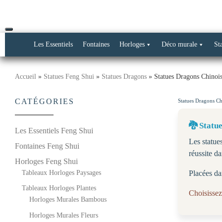
Livraison offerte dès 69€ d’achat*
Skip
to
content
Les Essentiels
Fontaines
Horloges
Déco murale
St
Accueil
»
Statues Feng Shui
»
Statues Dragons
»
Statues Dragons Chinoi
CATÉGORIES
Statues Dragons Ch
🐉 Statue
Les Essentiels Feng Shui
Les statues
Fontaines Feng Shui
réussite da
Horloges Feng Shui
Tableaux Horloges Paysages
Placées dan
Tableaux Horloges Plantes
Choisissez
Horloges Murales Bambous
Horloges Murales Fleurs