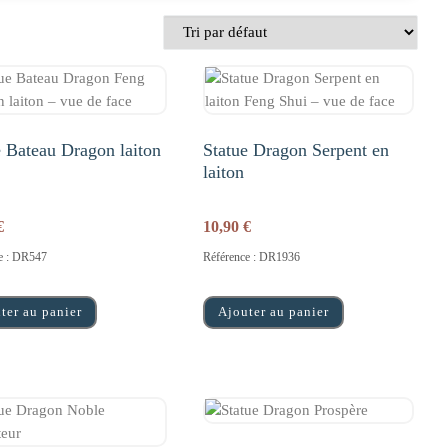
e Bateau Dragon laiton
Statue Dragon Serpent en
laiton
€
10,90
€
e : DR547
Référence : DR1936
ter au panier
Ajouter au panier