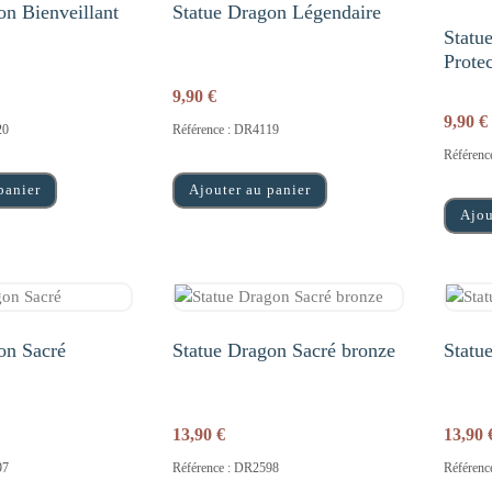
on Bienveillant
Statue Dragon Légendaire
Statu
Prote
9,90
€
9,90
€
20
Référence : DR4119
Référenc
panier
Ajouter au panier
Ajou
on Sacré
Statue Dragon Sacré bronze
Statu
13,90
€
13,90
97
Référence : DR2598
Référenc