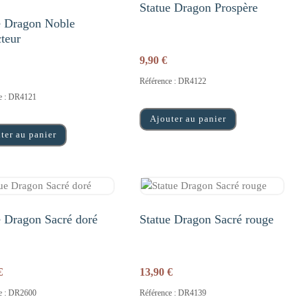
Statue Dragon Prospère
e Dragon Noble
cteur
9,90
€
Référence : DR4122
e : DR4121
Ajouter au panier
ter au panier
e Dragon Sacré doré
Statue Dragon Sacré rouge
€
13,90
€
e : DR2600
Référence : DR4139