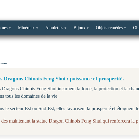
atues
Minéraux
Amulettes
Bijoux
Objets remèdes
Obj
s
inois
s Dragons Chinois Feng Shui : puissance et prospérité.
 Dragons Chinois Feng Shui incarnent la force, la protection et la chance
ns tous les domaines de la vie.
s le secteur Est ou Sud-Est, elles favorisent la prospérité et éloignent l
 dès maintenant la statue Dragon Chinois Feng Shui qui renforcera la pu