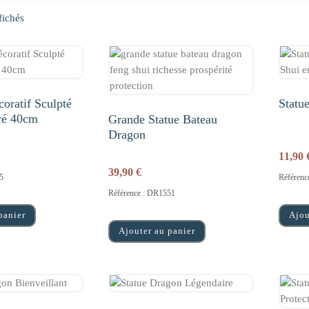
fichés
oratif Sculpté
Statu
ré 40cm
Grande Statue Bateau
Dragon
11,90
39,90
€
5
Référenc
Référence : DR1551
panier
Ajou
Ajouter au panier