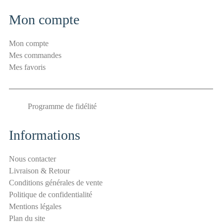
é
c
Mon compte
u
r
Mon compte
i
Mes commandes
t
Mes favoris
é
E
-
Programme de fidélité
m
a
i
Informations
l
a
Nous contacter
n
Livraison & Retour
t
Conditions générales de vente
i
Politique de confidentialité
-
Mentions légales
s
Plan du site