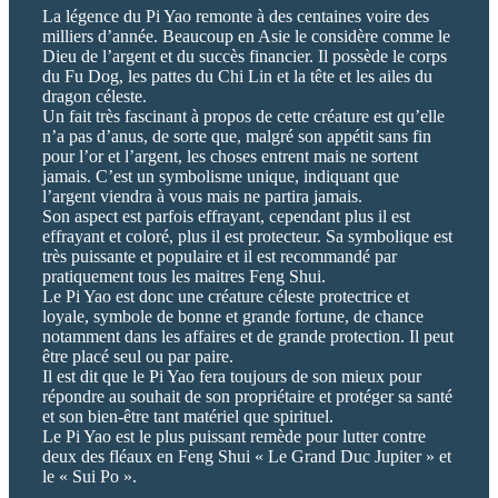
La légence du Pi Yao remonte à des centaines voire des
milliers d’année. Beaucoup en Asie le considère comme le
Dieu de l’argent et du succès financier. Il possède le corps
du Fu Dog, les pattes du Chi Lin et la tête et les ailes du
dragon céleste.
Un fait très fascinant à propos de cette créature est qu’elle
n’a pas d’anus, de sorte que, malgré son appétit sans fin
pour l’or et l’argent, les choses entrent mais ne sortent
jamais. C’est un symbolisme unique, indiquant que
l’argent viendra à vous mais ne partira jamais.
Son aspect est parfois effrayant, cependant plus il est
effrayant et coloré, plus il est protecteur. Sa symbolique est
très puissante et populaire et il est recommandé par
pratiquement tous les maitres Feng Shui.
Le Pi Yao est donc une créature céleste protectrice et
loyale, symbole de bonne et grande fortune, de chance
notamment dans les affaires et de grande protection. Il peut
être placé seul ou par paire.
Il est dit que le Pi Yao fera toujours de son mieux pour
répondre au souhait de son propriétaire et protéger sa santé
et son bien-être tant matériel que spirituel.
Le Pi Yao est le plus puissant remède pour lutter contre
deux des fléaux en Feng Shui « Le Grand Duc Jupiter » et
le « Sui Po ».