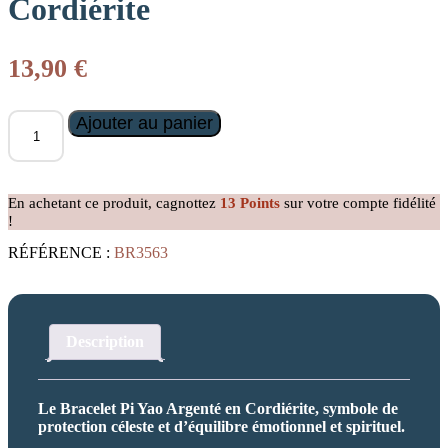
Cordiérite
13,90
€
quantité
Ajouter au panier
de
Bracelet
Pi
Yao
En achetant ce produit, cagnottez
13
Points
sur votre compte fidélité
Argenté
!
en
Cordiérite
RÉFÉRENCE :
BR3563
Description
Le Bracelet Pi Yao Argenté en Cordiérite, symbole de
protection céleste et d’équilibre émotionnel et spirituel.