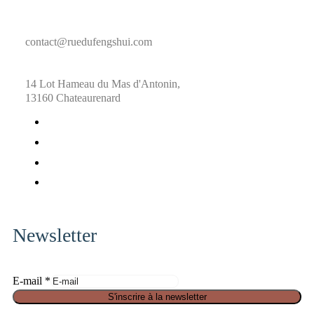
contact@ruedufengshui.com
14 Lot Hameau du Mas d'Antonin,
13160 Chateaurenard
fab
fa-
fab
facebook
fa-
fab
x-
fa-
fab
twitter
pinterest
fa-
instagram
Newsletter
E-mail
*
S
S'inscrire à la newsletter