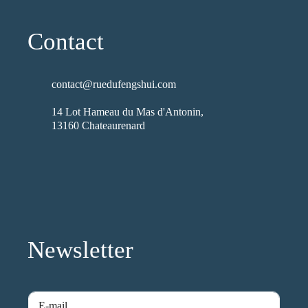
Contact
contact@ruedufengshui.com
14 Lot Hameau du Mas d'Antonin,
13160 Chateaurenard
fab fa-facebook
fab fa-x-twitter
fab fa-pinterest
fab fa-instagram
Newsletter
a
E
n