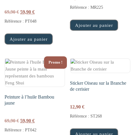
Référence : MR225
Le prix initial était : 69,90 €.
Le prix actuel est : 59,90 €.
69,90
€
59,90
€
Référence : PT048
Ajouter au panier
Ajouter au panier
Promo !
Sticker Oiseau sur la Branche
de cerisier
Peinture à l’huile Bambou
jaune
12,90
€
Référence : ST268
Le prix initial était : 69,90 €.
Le prix actuel est : 59,90 €.
69,90
€
59,90
€
Référence : PT042
Ajouter au panier