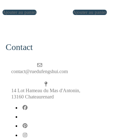
Ajouter au panier
Ajouter au panier
Contact
contact@ruedufengshui.com
14 Lot Hameau du Mas d'Antonin,
13160 Chateaurenard
fab
fa-
fab
facebook
fa-
fab
x-
fa-
fab
twitter