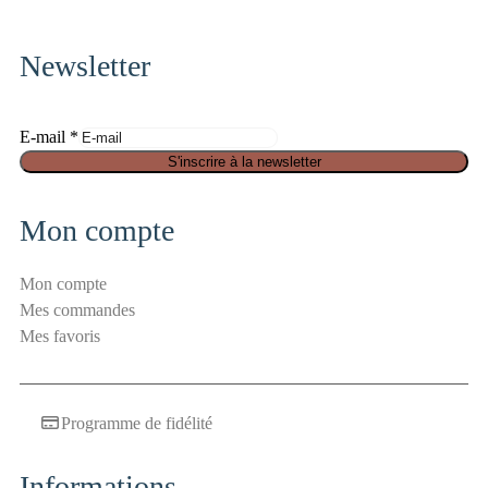
pinterest
fa-
instagram
Newsletter
a
E-mail
*
n
S'inscrire à la newsletter
t
i
Mon compte
-
s
Mon compte
p
Mes commandes
a
Mes favoris
m
S
é
Programme de fidélité
c
u
r
Informations