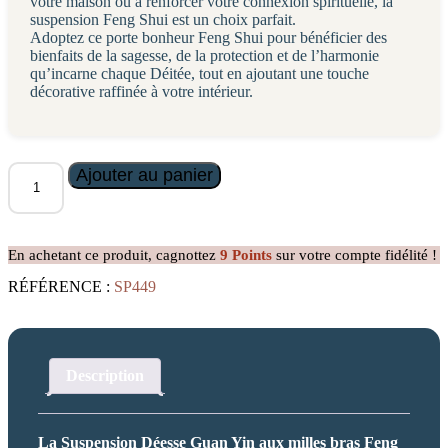
votre maison ou à renforcer votre connexion spirituelle, la
suspension Feng Shui est un choix parfait.
Adoptez ce porte bonheur Feng Shui pour bénéficier des
bienfaits de la sagesse, de la protection et de l’harmonie
qu’incarne chaque Déitée, tout en ajoutant une touche
décorative raffinée à votre intérieur.
quantité
Ajouter au panier
de
Suspension
Guan
Yin
En achetant ce produit, cagnottez
9
Points
sur votre compte fidélité !
aux
Milles
RÉFÉRENCE :
SP449
bras
Description
La Suspension Déesse Guan Yin aux milles bras Feng