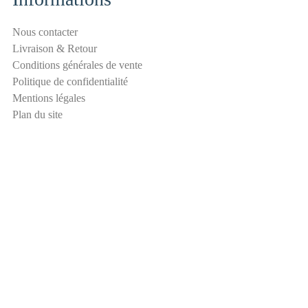
i
t
Nous contacter
é
Livraison & Retour
E
Conditions générales de vente
-
Politique de confidentialité
m
Mentions légales
a
Plan du site
i
l