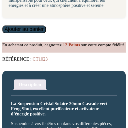
indispensable pour ceux qui cherchent à équilibrer les
énergies et à créer une atmosphère positive et sereine.
quantité
Ajouter au panier
de
Suspension
Cristal
En achetant ce produit, cagnottez
12
Points
sur votre compte fidélité
Solaire
!
20mm
Cascade
RÉFÉRENCE :
CT1023
vert
Description
La Suspension Cristal Solaire 20mm Cascade vert
Feng Shui, excellent purificateur et activateur
d’énergie positive.
Suspendus à vos fenêtres ou dans vos différentes pièces,