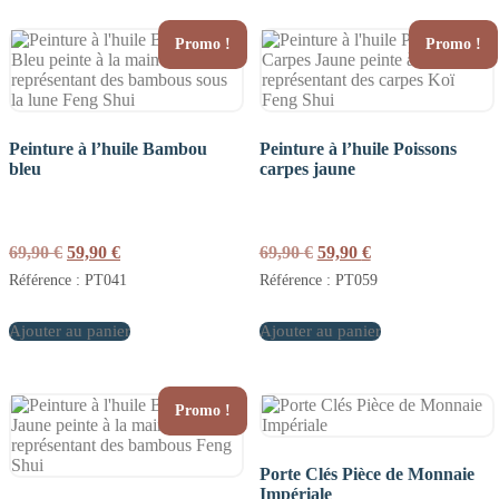
Promo !
Promo !
Peinture à l’huile Bambou
Peinture à l’huile Poissons
bleu
carpes jaune
Le
Le
Le
Le
69,90
€
59,90
€
69,90
€
59,90
€
prix
prix
prix
prix
Référence : PT041
Référence : PT059
initial
actuel
initial
actuel
était :
est :
était :
est :
Ajouter au panier
69,90 €.
59,90 €.
Ajouter au panier
69,90 €.
59,90 €.
Promo !
Porte Clés Pièce de Monnaie
Impériale