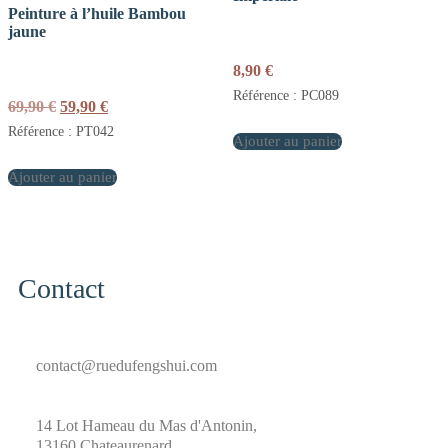
Peinture à l’huile Bambou
jaune
8,90
€
Référence : PC089
Le
Le
69,90
€
59,90
€
prix
prix
Référence : PT042
initial
actuel
Ajouter au panier
était :
est :
Ajouter au panier
69,90 €.
59,90 €.
Contact
contact@ruedufengshui.com
14 Lot Hameau du Mas d'Antonin,
13160 Chateaurenard