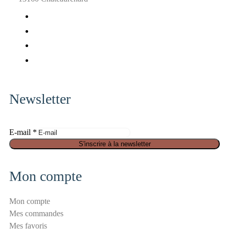
fab
fa-
fab
facebook
fa-
fab
x-
fa-
fab
twitter
pinterest
fa-
instagram
Newsletter
E-mail
*
S
S'inscrire à la newsletter
é
c
Mon compte
u
r
Mon compte
i
Mes commandes
t
Mes favoris