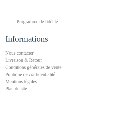
é
a
n
Programme de fidélité
t
i
-
Informations
s
p
Nous contacter
a
Livraison & Retour
m
Conditions générales de vente
E
Politique de confidentialité
-
Mentions légales
m
Plan du site
a
i
l