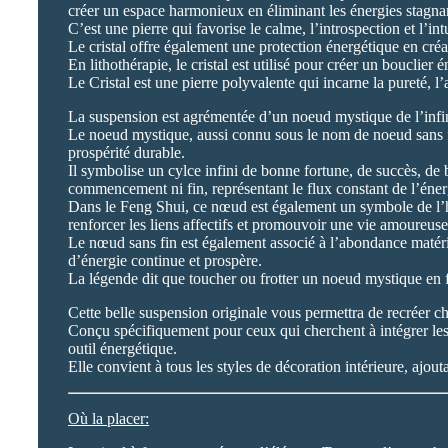
créer un espace harmonieux en éliminant les énergies stagnant
C’est une pierre qui favorise le calme, l’introspection et l’int
Le cristal offre également une protection énergétique en créa
En lithothérapie, le cristal est utilisé pour créer un bouclier
Le Cristal est une pierre polyvalente qui incarne la pureté, l’a
La suspension est agrémentée d’un noeud mystique de l’infi
Le noeud mystique, aussi connu sous le nom de noeud sans fin,
prospérité durable.
Il symbolise un cylce infini de bonne fortune, de succès, de
commencement ni fin, représentant le flux constant de l’énergie
Dans le Feng Shui, ce nœud est également un symbole de l’har
renforcer les liens affectifs et promouvoir une vie amoureus
Le nœud sans fin est également associé à l’abondance matériell
d’énergie continue et prospère.
La légende dit que toucher ou frotter un noeud mystique en fa
Cette belle suspension originale vous permettra de recréer c
Conçu spécifiquement pour ceux qui cherchent à intégrer les 
outil énergétique.
Elle convient à tous les styles de décoration intérieure, ajou
Où la placer: