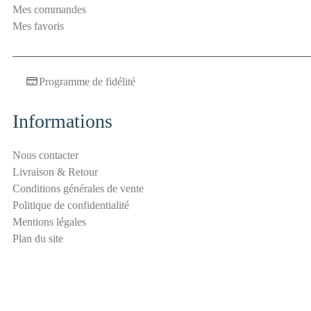
Mes commandes
a
Mes favoris
n
t
i
Programme de fidélité
-
s
p
Informations
a
m
Nous contacter
S
Livraison & Retour
é
Conditions générales de vente
c
Politique de confidentialité
u
Mentions légales
r
Plan du site
i
t
é