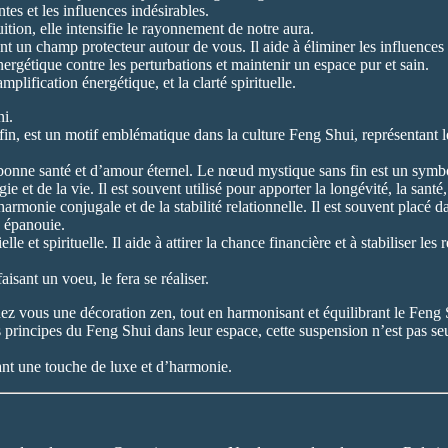
es et les influences indésirables.
uition, elle intensifie le rayonnement de notre aura.
nt un champ protecteur autour de vous. Il aide à éliminer les influences 
 énergétique contre les perturbations et maintenir un espace pur et sain.
mplification énergétique, et la clarté spirituelle.
ni.
 est un motif emblématique dans la culture Feng Shui, représentant le cy
 bonne santé et d’amour éternel. Le nœud mystique sans fin est un symbo
 et de la vie. Il est souvent utilisé pour apporter la longévité, la santé,
monie conjugale et de la stabilité relationnelle. Il est souvent placé 
e épanouie.
e et spirituelle. Il aide à attirer la chance financière et à stabiliser l
isant un voeu, le fera se réaliser.
hez vous une décoration zen, tout en harmonisant et équilibrant le Feng 
principes du Feng Shui dans leur espace, cette suspension n’est pas seu
tant une touche de luxe et d’harmonie.