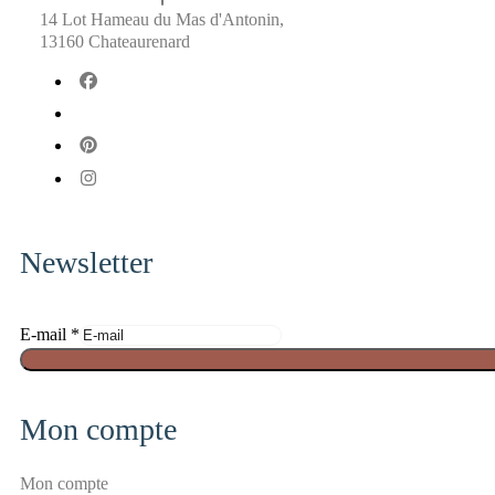
14 Lot Hameau du Mas d'Antonin,
13160 Chateaurenard
fab
fa-
fab
facebook
fa-
fab
x-
fa-
fab
twitter
pinterest
fa-
instagram
Newsletter
E-mail
*
E
-
m
Mon compte
a
i
Mon compte
l