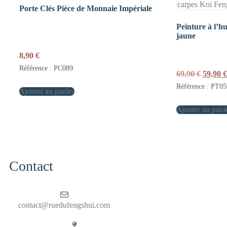
Porte Clés Pièce de Monnaie Impériale
Peinture à l’hu
jaune
8,90
€
Référence : PC089
Le
69,90
€
59,90
prix
Référence : PT05
Ajouter au panier
initial
était :
Ajouter au pani
69,90 €
Contact
contact@ruedufengshui.com