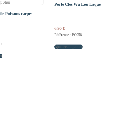
Porte Clés Wu Lou Laqué
ile Poissons carpes
6,90
€
Référence : PC058
Le
€
prix
9
actuel
Ajouter au panier
est :
er
.
59,90 €.