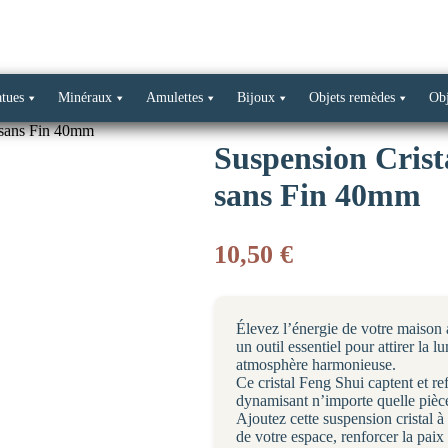
atues
Minéraux
Amulettes
Bijoux
Objets remèdes
Obj
d sans Fin 40mm
Suspension Crist
sans Fin 40mm
10,50
€
Élevez l’énergie de votre maison a
un outil essentiel pour attirer la l
atmosphère harmonieuse.
Ce cristal Feng Shui captent et ref
dynamisant n’importe quelle pièc
Ajoutez cette suspension cristal à
de votre espace, renforcer la paix