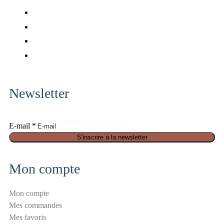
fab
fa-
fab
facebook
fa-
fab
x-
fa-
fab
twitter
pinterest
fa-
instagram
Newsletter
E
E-mail
*
-
S'inscrire à la newsletter
m
a
Mon compte
i
l
Mon compte
a
Mes commandes
n
Mes favoris
t