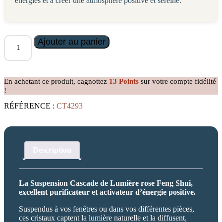
énergies et à créer une atmosphère positive et sereine.
quantité
Ajouter au panier
de
Suspension
Cascade
de
En achetant ce produit, cagnottez
13
Points
sur votre compte fidélité
Lumière
!
rose
RÉFÉRENCE :
CT4293
Description
La Suspension Cascade de Lumière rose Feng Shui,
excellent purificateur et activateur d’énergie positive.
Suspendus à vos fenêtres ou dans vos différentes pièces,
ces cristaux captent la lumière naturelle et la diffusent,