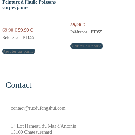
Peinture à l’huile Poissons
carpes jaune
59,90
€
Le
Le
69,90
€
59,90
€
Référence : PT055
prix
prix
Référence : PT059
initial
actuel
était :
est :
Ajouter au panier
Ajouter au panier
69,90 €.
59,90 €.
Contact
contact@ruedufengshui.com
14 Lot Hameau du Mas d'Antonin,
13160 Chateaurenard