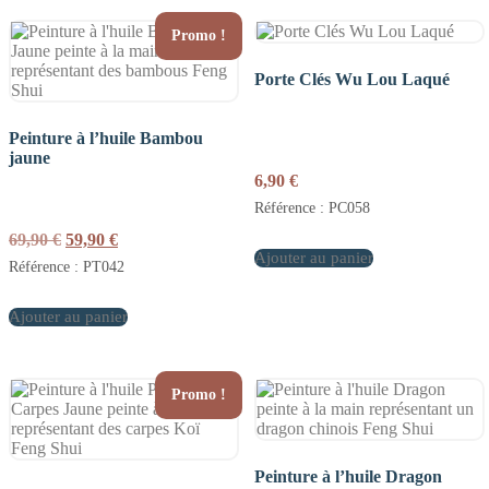
Promo !
Porte Clés Wu Lou Laqué
Peinture à l’huile Bambou
jaune
6,90
€
Référence : PC058
Le
Le
69,90
€
59,90
€
prix
prix
Ajouter au panier
Référence : PT042
initial
actuel
était :
est :
Ajouter au panier
69,90 €.
59,90 €.
Promo !
Peinture à l’huile Dragon