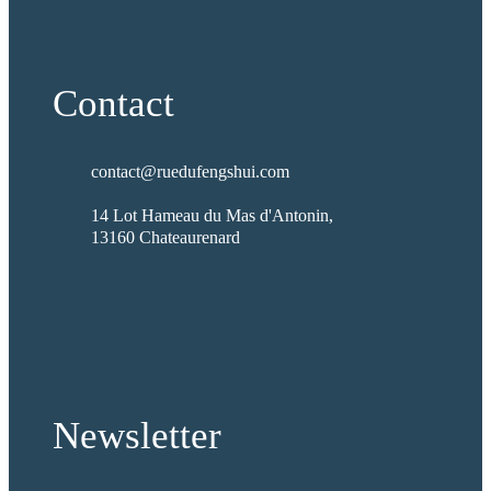
Contact
contact@ruedufengshui.com
14 Lot Hameau du Mas d'Antonin,
13160 Chateaurenard
fab
fab
fab
fab
fa-
fa-
fa-
fa-
facebook
x-
pinterest
instagram
twitter
Newsletter