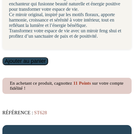
enchanteur qui fusionne beauté naturelle et énergie positive
pour transformer votre espace de vie.
Ce miroir original, inspiré par les motifs floraux, apporte
harmonie, croissance et sérénité à votre intérieur, tout en
reflétant la lumière et l’énergie bénéfique.
Transformez votre espace de vie avec un miroir feng shui et
profitez d’un sanctuaire de paix et de positivité.
quantité
Ajouter au panier
de
Sticker
Miroirs
Fleurs
En achetant ce produit, cagnottez
11
Points
sur votre compte
dorées
fidélité !
RÉFÉRENCE :
ST628