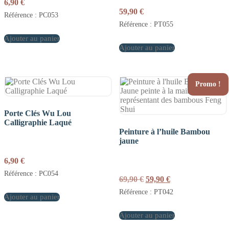
6,90
€
59,90
€
Référence : PC053
Référence : PT055
Ajouter au panier
Ajouter au panier
Promo !
Porte Clés Wu Lou
Calligraphie Laqué
Peinture à l’huile Bambou
jaune
6,90
€
Référence : PC054
Le
Le
69,90
€
59,90
€
prix
prix
Référence : PT042
Ajouter au panier
initial
actuel
était :
est :
Ajouter au panier
69,90 €.
59,90 €.