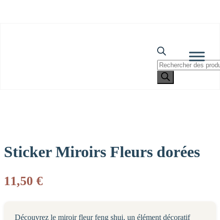
Livraison offerte dès 69€ d’achat*
Recherche
de
Skip
Accueil
»
Boutique
»
Sticker Miroirs Fleurs dorées
produits
to
content
Sticker Miroirs Fleurs dorées
11,50
€
Découvrez le miroir fleur feng shui, un élément décoratif