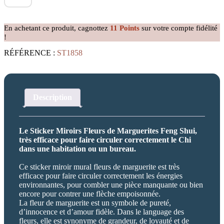
Sticker
Miroirs
Fleurs
En achetant ce produit, cagnottez
11
Points
sur votre compte fidélité
de
!
Marguerites
RÉFÉRENCE :
ST1858
Description
Le Sticker Miroirs Fleurs de Marguerites Feng Shui,
très efficace pour faire circuler correctement le Chi
dans une habitation ou un bureau.
Ce sticker miroir mural fleurs de marguerite est très
efficace pour faire circuler correctement les énergies
environnantes, pour combler une pièce manquante ou bien
encore pour contrer une flèche empoisonnée.
La fleur de marguerite est un symbole de pureté,
d’innocence et d’amour fidèle. Dans le language des
fleurs, elle est synonyme de grandeur, de loyauté et de