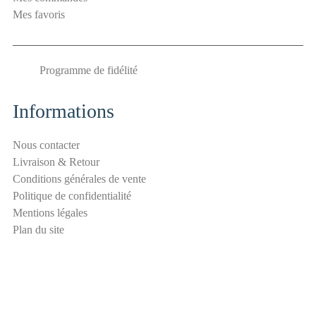
é
Mes favoris
E
-
m
Programme de fidélité
a
i
l
Informations
a
n
Nous contacter
t
Livraison & Retour
i
Conditions générales de vente
-
Politique de confidentialité
s
Mentions légales
p
Plan du site
a
m