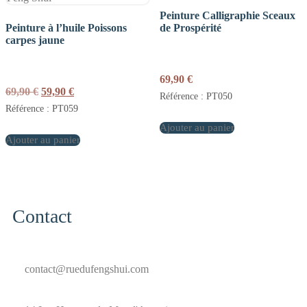
Peinture Calligraphie Sceaux
Peinture à l’huile Poissons
de Prospérité
carpes jaune
69,90
€
Le
Le
69,90
€
59,90
€
Référence : PT050
prix
prix
Référence : PT059
initial
actuel
était :
est :
Ajouter au panier
Ajouter au panier
69,90 €.
59,90 €.
Contact
contact@ruedufengshui.com