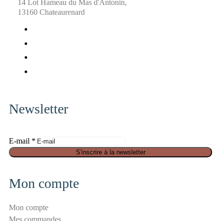
14 Lot Hameau du Mas d'Antonin,
13160 Chateaurenard
fab
fa-
fab
facebook
fa-
fab
x-
fa-
fab
twitter
pinterest
fa-
instagram
Newsletter
S
E-mail
*
é
S'inscrire à la newsletter
c
u
Mon compte
r
i
Mon compte
t
Mes commandes