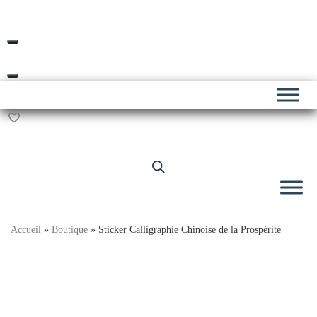
Livraison offerte dès 69€ d’achat*
Skip
to
content
Accueil
»
Boutique
»
Sticker Calligraphie Chinoise de la Prospérité