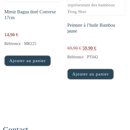
Miroir Bagua doré Convexe
17cm
Peinture à l’huile Bambou
jaune
14,90
€
Référence : MR225
Le prix initial était : 69,
Le prix actuel est
69,90
€
59,90
€
Référence : PT042
Ajouter au panier
Ajouter au panier
Contact