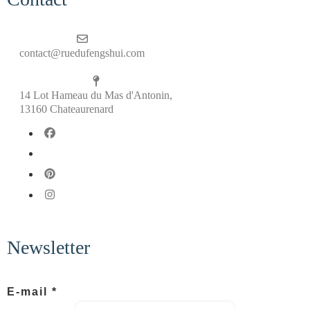
contact@ruedufengshui.com
14 Lot Hameau du Mas d'Antonin,
13160 Chateaurenard
fab fa-facebook
fab fa-x-twitter
fab fa-pinterest
fab fa-instagram
Newsletter
a
E-mail
*
n