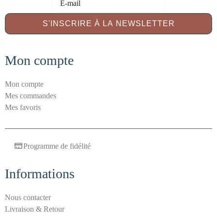
t
i
S'INSCRIRE À LA NEWSLETTER
-
s
Mon compte
p
a
m
Mon compte
S
Mes commandes
é
Mes favoris
c
u
r
Programme de fidélité
i
t
Informations
é
E
-
Nous contacter
m
Livraison & Retour