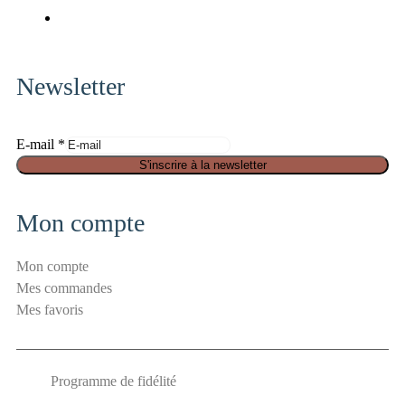
x-
fa-
fab
twitter
pinterest
fa-
instagram
Newsletter
S
E-mail
*
é
S'inscrire à la newsletter
c
u
Mon compte
r
i
Mon compte
t
Mes commandes
é
Mes favoris
E
-
m
Programme de fidélité
a
i