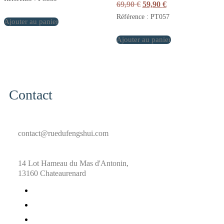
Le
Le
69,90
€
59,90
€
prix
prix
Référence : PT057
Ajouter au panier
initial
actuel
était :
est :
Ajouter au panier
69,90 €.
59,90 €.
Contact
contact@ruedufengshui.com
14 Lot Hameau du Mas d'Antonin,
13160 Chateaurenard
fab
fa-
fab
facebook
fa-
fab