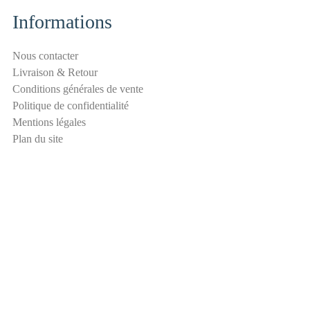
l
Informations
a
n
Nous contacter
t
Livraison & Retour
i
Conditions générales de vente
-
Politique de confidentialité
s
Mentions légales
p
Plan du site
a
m