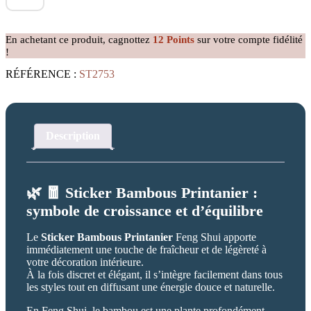
Sticker
Bambous
Printaniers
En achetant ce produit, cagnottez
12
Points
sur votre compte fidélité
!
RÉFÉRENCE :
ST2753
Description
🌿 🧧 Sticker Bambous Printanier :
symbole de croissance et d’équilibre
Le
Sticker Bambous Printanier
Feng Shui apporte
immédiatement une touche de fraîcheur et de légèreté à
votre décoration intérieure.
À la fois discret et élégant, il s’intègre facilement dans tous
les styles tout en diffusant une énergie douce et naturelle.
En Feng Shui, le bambou est une plante profondément