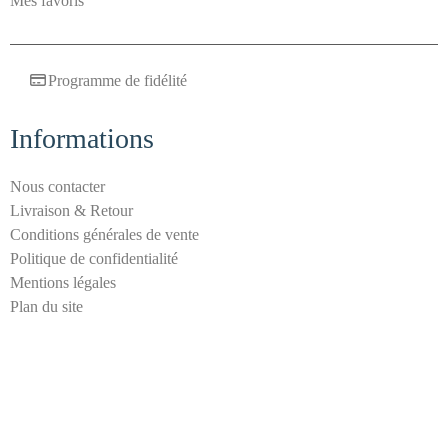
Mes favoris
a
i
l
Programme de fidélité
a
n
Informations
t
i
-
Nous contacter
s
Livraison & Retour
p
Conditions générales de vente
a
Politique de confidentialité
m
Mentions légales
Plan du site