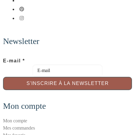
fab fa-x-twitter
fab fa-pinterest
fab fa-instagram
Newsletter
S
E-mail
*
é
c
u
S'INSCRIRE À LA NEWSLETTER
r
i
Mon compte
t
é
E
Mon compte
-
Mes commandes
m