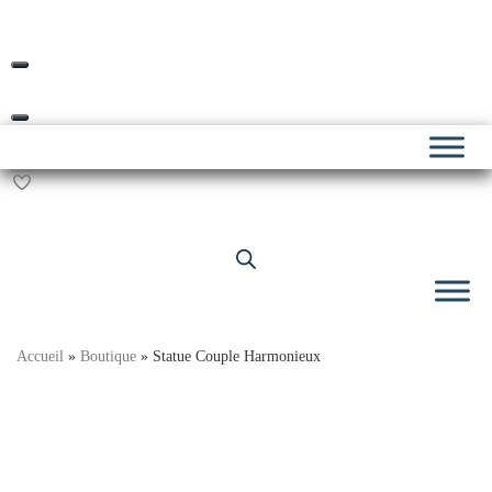
Livraison offerte dès 69€ d’achat*
Skip
to
content
Accueil
»
Boutique
»
Statue Couple Harmonieux