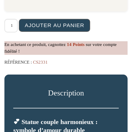
quantité de Statue Couple Harmonieux
AJOUTER AU PANIER
En achetant ce produit, cagnottez
14
Points
sur votre compte
fidélité !
RÉFÉRENCE :
CS2331
Description
💕
Statue couple harmonieux :
symbole d’amour durable