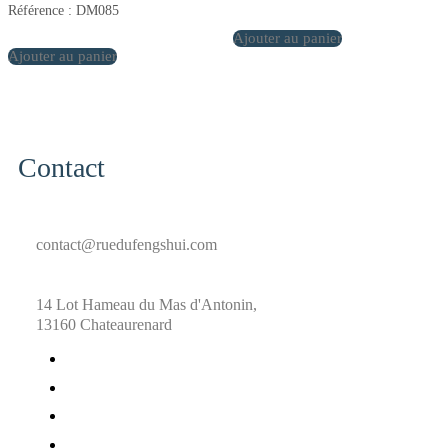
Référence : DM085
Ajouter au panier
Ajouter au panier
Contact
contact@ruedufengshui.com
14 Lot Hameau du Mas d'Antonin,
13160 Chateaurenard
fab
fa-
fab
facebook
fa-
fab
x-
fa-
fab