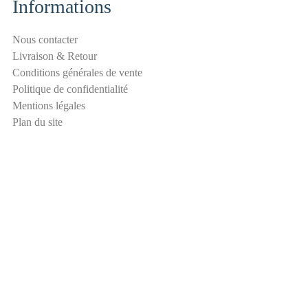
l
Informations
a
n
Nous contacter
t
Livraison & Retour
i
Conditions générales de vente
-
Politique de confidentialité
s
Mentions légales
p
Plan du site
a
m