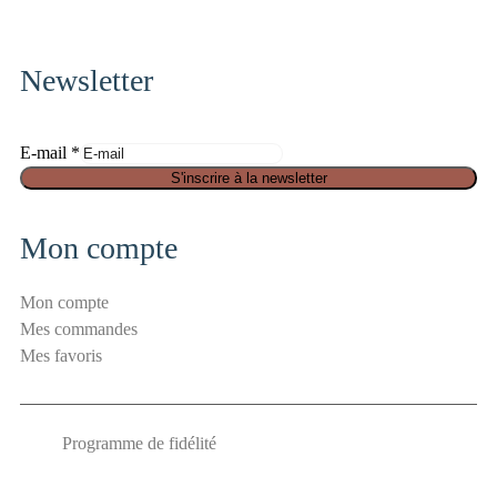
twitter
pinterest
fa-
instagram
Newsletter
S
E-mail
*
é
S'inscrire à la newsletter
c
u
Mon compte
r
i
Mon compte
t
Mes commandes
é
Mes favoris
E
-
m
Programme de fidélité
a
i