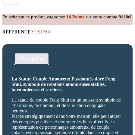
Statue
Couple
Amoureux
En achetant ce produit, cagnottez
14
Points
sur votre compte fidélité
Passionnés
!
doré
RÉFÉRENCE :
CS1764
Description
La Statue Couple Amoureux Passionnés doré Feng
Shui, symbole de relations amoureuses stables,
harmonieuses et sereines.
La statue de couple Feng Shui est un puissant symbole de
l’harmonie, de l’amour, et de la relation conjugale
heureuse.
Placée stratégiquement dans votre maison, elle peut attirer
des énergies positives et renforcer les liens affectifs. La
représentation de personnages amoureux, de couple
enlacé, est un puissant symbole d’unité dans le couple et