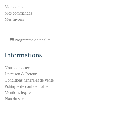
i
Mon compte
l
Mes commandes
a
Mes favoris
n
t
i
Programme de fidélité
-
s
p
Informations
a
m
Nous contacter
S
Livraison & Retour
é
Conditions générales de vente
c
Politique de confidentialité
u
Mentions légales
r
Plan du site
i
t
é