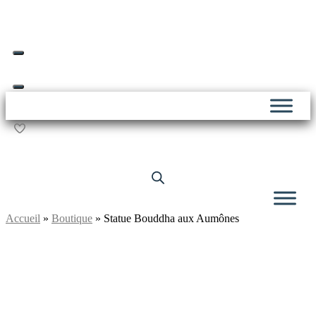
Skip
Livraison offerte dès 69€ d’achat*
to
content
Accueil
»
Boutique
»
Statue Bouddha aux Aumônes