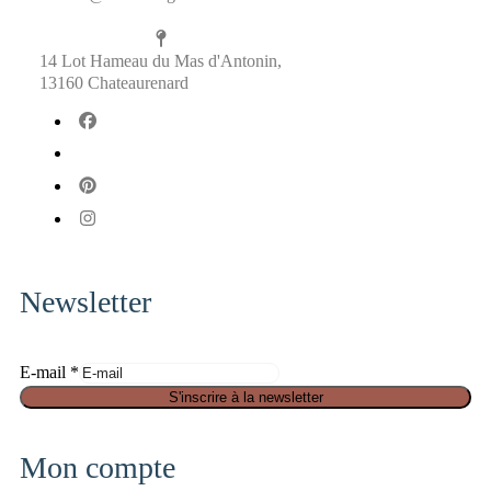
14 Lot Hameau du Mas d'Antonin,
13160 Chateaurenard
fab
fa-
fab
facebook
fa-
fab
x-
fa-
fab
twitter
pinterest
fa-
instagram
Newsletter
E-mail
*
E
S'inscrire à la newsletter
-
m
Mon compte
a