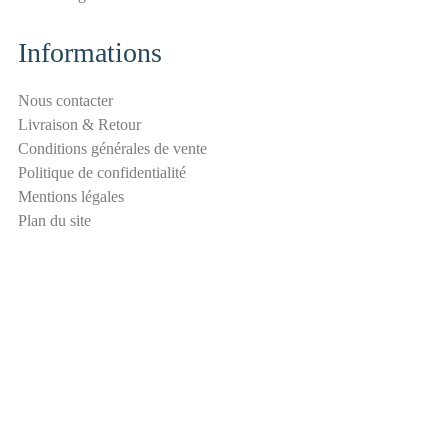
i
t
Informations
é
a
Nous contacter
n
Livraison & Retour
t
Conditions générales de vente
i
Politique de confidentialité
-
Mentions légales
s
Plan du site
p
a
m