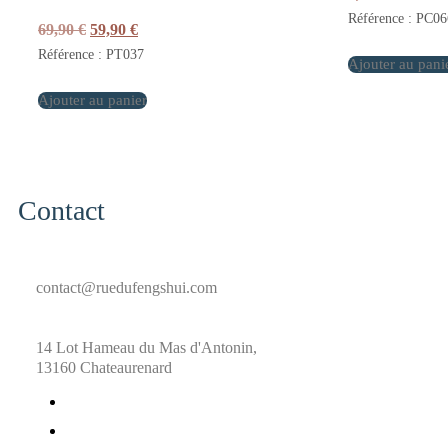
Référence : PC06
Le
Le
69,90
€
59,90
€
prix
prix
Référence : PT037
initial
actuel
Ajouter au pani
était :
est :
Ajouter au panier
69,90 €.
59,90 €.
Contact
contact@ruedufengshui.com
14 Lot Hameau du Mas d'Antonin,
13160 Chateaurenard
fab
fa-
fab