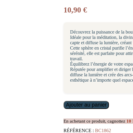
10,90
€
Découvrez la puissance de la boul
Idéale pour la méditation, la div
capte et diffuse la lumière, créan
Cette sphère en cristal purifie l’é
sérénité, elle est parfaite pour att
travail.
Équilibrez l’énergie de votre espa
Réputée pour amplifier et diriger 
diffuse la lumière et crée des arc
esthétique à n’importe quel espac
quantité
Ajouter au panier
de
Socle
et
En achetant ce produit, cagnottez
10
Boule
de
RÉFÉRENCE :
BC1862