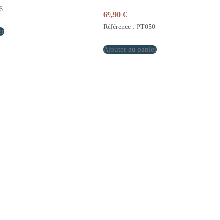
6
69,90
€
Référence : PT050
er
Ajouter au panier