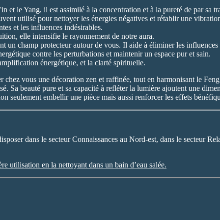
Yin et le Yang, il est assimilé à la concentration et à la pureté de par sa t
 souvent utilisé pour nettoyer les énergies négatives et rétablir une vibrat
es et les influences indésirables.
uition, elle intensifie le rayonnement de notre aura.
nt un champ protecteur autour de vous. Il aide à éliminer les influences 
 énergétique contre les perturbations et maintenir un espace pur et sain.
mplification énergétique, et la clarté spirituelle.
éer chez vous une décoration zen et raffinée, tout en harmonisant le Fe
risé. Sa beauté pure et sa capacité à refléter la lumière ajoutent une dim
non seulement embellir une pièce mais aussi renforcer les effets bénéfiq
 disposer dans le secteur Connaissances au Nord-est, dans le secteur Rel
ière utilisation en la nettoyant dans un bain d’eau salée.