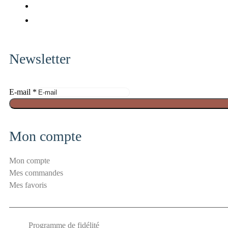
facebook
fa-
fab
x-
fa-
fab
twitter
pinterest
fa-
instagram
Newsletter
E-mail
*
E
-
m
Mon compte
a
i
Mon compte
l
Mes commandes
S
Mes favoris
é
c
u
Programme de fidélité
r