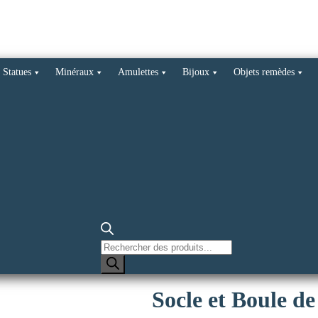
Statues
Minéraux
Amulettes
Bijoux
Objets remèdes
Recherche
de
produits
Socle et Boule d