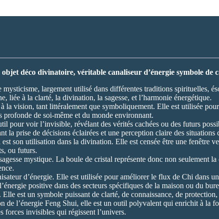
Cristal
orange
40mm
 objet déco divinatoire, véritable canaliseur d’énergie symbole de c
mysticisme, largement utilisé dans différentes traditions spirituelles, é
iée à la clarté, la divination, la sagesse, et l’harmonie énergétique.
t à la vision, tant littéralement que symboliquement. Elle est utilisée po
lus profonde de soi-même et du monde environnant.
util pour voir l’invisible, révélant des vérités cachées ou des futurs possi
ant la prise de décisions éclairées et une perception claire des situation
est son utilisation dans la divination. Elle est censée être une fenêtre v
s, ou futurs.
agesse mystique. La boule de cristal représente donc non seulement la c
ence.
ateur d’énergie. Elle est utilisée pour améliorer le flux de Chi dans un li
l’énergie positive dans des secteurs spécifiques de la maison ou du bur
f. Elle est un symbole puissant de clarté, de connaissance, de protection
 de l’énergie Feng Shui, elle est un outil polyvalent qui enrichit à la fois
s forces invisibles qui régissent l’univers.