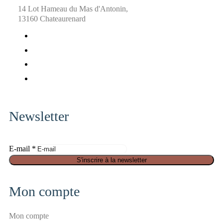
14 Lot Hameau du Mas d'Antonin,
13160 Chateaurenard
fab
fa-
fab
facebook
fa-
fab
x-
fa-
fab
twitter
pinterest
fa-
instagram
Newsletter
E-mail
*
a
S'inscrire à la newsletter
n
t
Mon compte
i
-
Mon compte
s