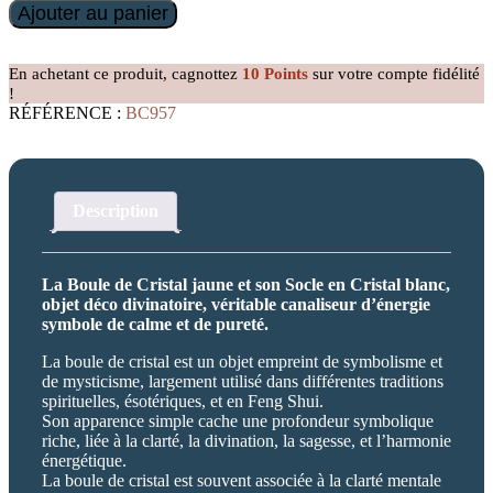
quantité
Ajouter au panier
de
Socle
et
En achetant ce produit, cagnottez
10
Points
sur votre compte fidélité
Boule
!
de
RÉFÉRENCE :
BC957
Cristal
jaune
40mm
Description
La Boule de Cristal jaune et son Socle en Cristal blanc,
objet déco divinatoire, véritable canaliseur d’énergie
symbole de calme et de pureté.
La boule de cristal est un objet empreint de symbolisme et
de mysticisme, largement utilisé dans différentes traditions
spirituelles, ésotériques, et en Feng Shui.
Son apparence simple cache une profondeur symbolique
riche, liée à la clarté, la divination, la sagesse, et l’harmonie
énergétique.
La boule de cristal est souvent associée à la clarté mentale