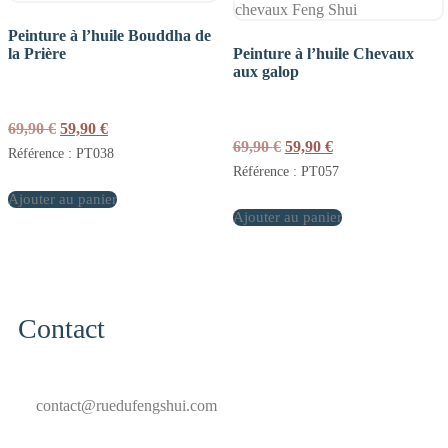
Peinture à l’huile Bouddha de
la Prière
Peinture à l’huile Chevaux
aux galop
Le
Le
69,90
€
59,90
€
prix
prix
Le
Le
69,90
€
59,90
€
Référence : PT038
initial
actuel
prix
prix
Référence : PT057
était :
est :
initial
actuel
Ajouter au panier
69,90 €.
59,90 €.
était :
est :
Ajouter au panier
69,90 €.
59,90 €.
Contact
contact@ruedufengshui.com