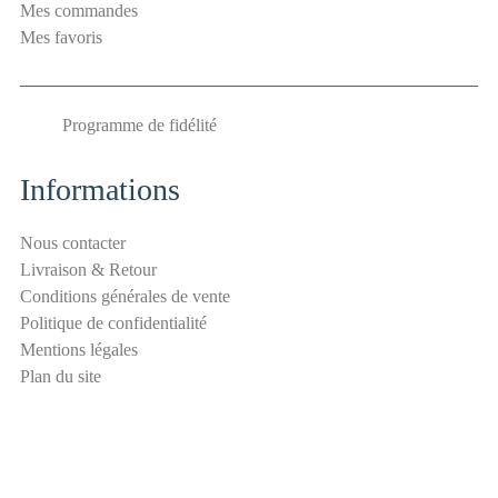
Mes commandes
p
Mes favoris
a
m
E
Programme de fidélité
-
m
a
Informations
i
l
Nous contacter
S
Livraison & Retour
é
Conditions générales de vente
c
Politique de confidentialité
u
Mentions légales
r
Plan du site
i
t
é