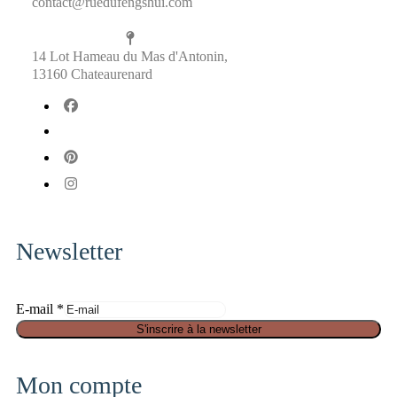
contact@ruedufengshui.com
14 Lot Hameau du Mas d'Antonin,
13160 Chateaurenard
fab
fa-
fab
facebook
fa-
fab
x-
fa-
fab
twitter
pinterest
fa-
instagram
Newsletter
S
E-mail
*
é
S'inscrire à la newsletter
c
u
Mon compte
r