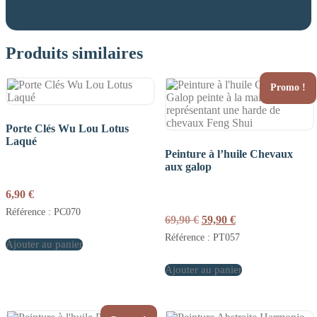
Produits similaires
Promo !
Porte Clés Wu Lou Lotus
Laqué
Peinture à l’huile Chevaux
aux galop
6,90
€
Référence : PC070
Le
Le
69,90
€
59,90
€
prix
prix
Référence : PT057
Ajouter au panier
initial
actuel
était :
est :
Ajouter au panier
69,90 €.
59,90 €.