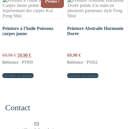
Promo !
Peinture à l’huile Poissons
Peinture Abstraite Harmonie
carpes jaune
Dorée
Le
Le
69,90
€
59,90
€
69,90
€
prix
prix
Référence : PT059
Référence : PT052
initial
actuel
était :
est :
Ajouter au panier
69,90 €.
59,90 €.
Ajouter au panier
Contact