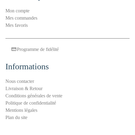
i
Mon compte
t
Mes commandes
é
Mes favoris
E
-
m
Programme de fidélité
a
i
l
Informations
a
n
Nous contacter
t
Livraison & Retour
i
Conditions générales de vente
-
Politique de confidentialité
s
Mentions légales
p
Plan du site
a
m