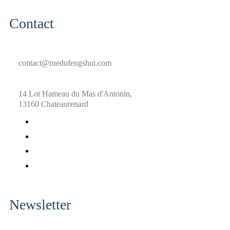
Contact
contact@ruedufengshui.com
14 Lot Hameau du Mas d'Antonin,
13160 Chateaurenard
fab
fa-
fab
facebook
fa-
fab
x-
fa-
fab
twitter
pinterest
fa-
instagram
Newsletter