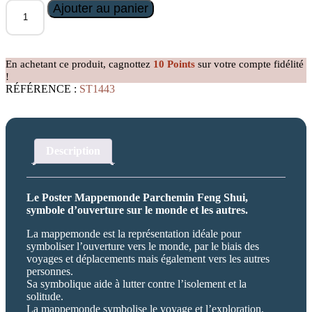
quantité
Ajouter au panier
de
Poster
Mappemonde
Parchemin
En achetant ce produit, cagnottez
10
Points
sur votre compte fidélité
!
RÉFÉRENCE :
ST1443
Description
Le Poster Mappemonde Parchemin Feng Shui,
symbole d’ouverture sur le monde et les autres.
La mappemonde est la représentation idéale pour
symboliser l’ouverture vers le monde, par le biais des
voyages et déplacements mais également vers les autres
personnes.
Sa symbolique aide à lutter contre l’isolement et la
solitude.
La mappemonde symbolise le voyage et l’exploration,