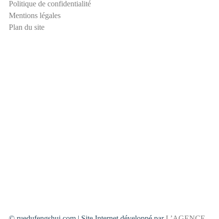
Politique de confidentialité
u
Mentions légales
r
Plan du site
i
t
é
© ruedufengshui.com | Site Internet développé par
L’AGENCE