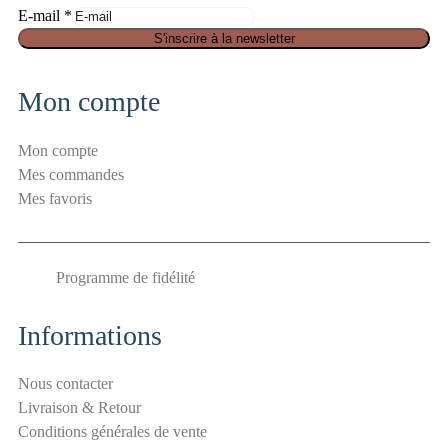
E-mail
*
a
S'inscrire à la newsletter
n
t
Mon compte
i
-
Mon compte
s
Mes commandes
p
Mes favoris
a
m
E
Programme de fidélité
-
m
a
Informations
i
l
Nous contacter
S
Livraison & Retour
é
Conditions générales de vente
c