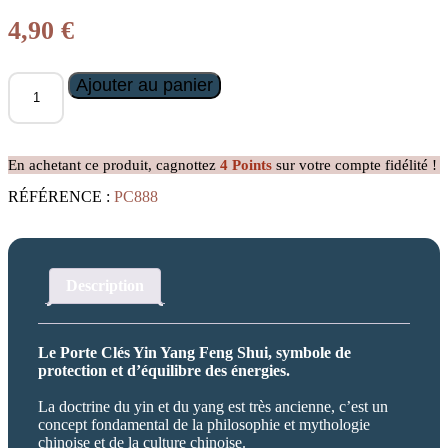
4,90
€
quantité
Ajouter au panier
de
Porte
Clés
Yin
En achetant ce produit, cagnottez
4
Points
sur votre compte fidélité !
Yang
RÉFÉRENCE :
PC888
Description
Le Porte Clés Yin Yang Feng Shui, symbole de
protection et d’équilibre des énergies.
La doctrine du yin et du yang est très ancienne, c’est un
concept fondamental de la philosophie et mythologie
chinoise et de la culture chinoise.