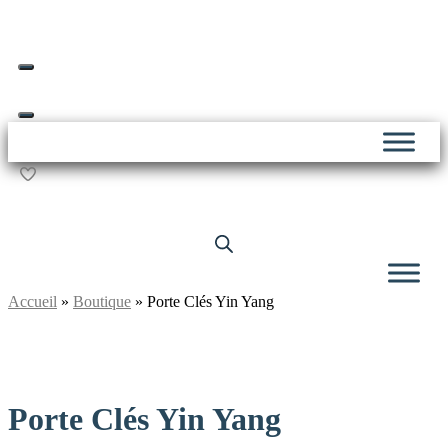
Skip
Livraison offerte dès 69€ d’achat*
to
content
Accueil
»
Boutique
»
Porte Clés Yin Yang
Porte Clés Yin Yang