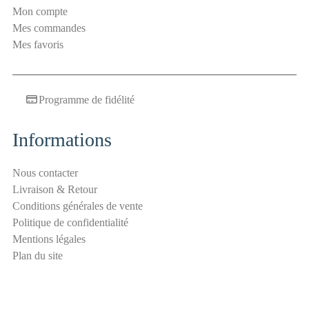
i
Mon compte
l
Mes commandes
S
Mes favoris
é
c
u
Programme de fidélité
r
i
t
Informations
é
a
Nous contacter
n
Livraison & Retour
t
Conditions générales de vente
i
Politique de confidentialité
-
Mentions légales
s
Plan du site
p
a
m