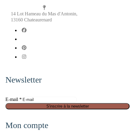
14 Lot Hameau du Mas d'Antonin,
13160 Chateaurenard
fab
fa-
fab
facebook
fa-
fab
x-
fa-
fab
twitter
pinterest
fa-
instagram
Newsletter
E-mail
*
E
S'inscrire à la newsletter
-
m
Mon compte
a