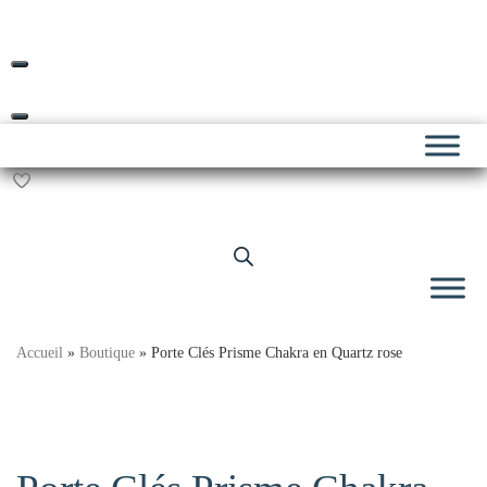
Livraison offerte dès 69€ d’achat*
Skip
to
content
Accueil
»
Boutique
»
Porte Clés Prisme Chakra en Quartz rose