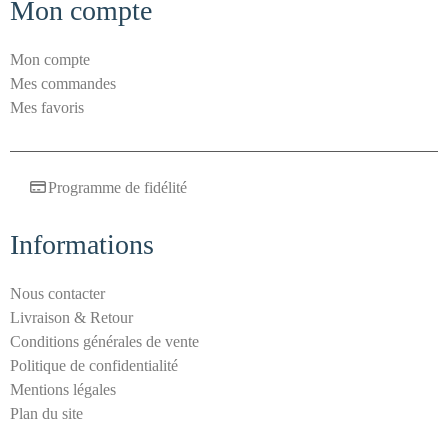
Mon compte
-
s
Mon compte
p
Mes commandes
a
Mes favoris
m
E
-
Programme de fidélité
m
a
i
Informations
l
S
Nous contacter
é
Livraison & Retour
c
Conditions générales de vente
u
Politique de confidentialité
r
Mentions légales
i
Plan du site
t