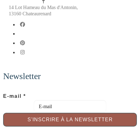
14 Lot Hameau du Mas d'Antonin,
13160 Chateaurenard
fab fa-facebook
fab fa-x-twitter
fab fa-pinterest
fab fa-instagram
Newsletter
E-mail
*
a
S'INSCRIRE À LA NEWSLETTER
n
t
i