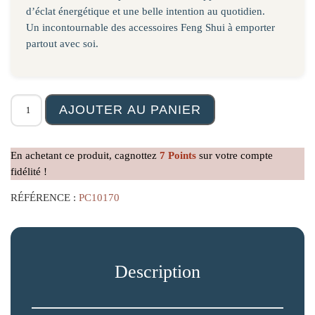
d’éclat énergétique et une belle intention au quotidien.
Un incontournable des accessoires Feng Shui à emporter
partout avec soi.
quantité de Porte Clés Prisme Chakra en Quartz rose
AJOUTER AU PANIER
En achetant ce produit, cagnottez
7
Points
sur votre compte
fidélité !
RÉFÉRENCE :
PC10170
Description