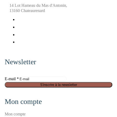
14 Lot Hameau du Mas d'Antonin,
13160 Chateaurenard
fab
fa-
fab
facebook
fa-
fab
x-
fa-
fab
twitter
pinterest
fa-
instagram
Newsletter
S
E-mail
*
é
S'inscrire à la newsletter
c
u
Mon compte
r
i
Mon compte
t