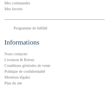
Mes commandes
é
Mes favoris
a
n
t
Programme de fidélité
i
-
s
Informations
p
a
Nous contacter
m
Livraison & Retour
E
Conditions générales de vente
-
Politique de confidentialité
m
Mentions légales
a
Plan du site
i
l