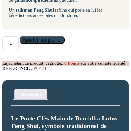
de
guidance spirituelle
au quotidien.
Un
talisman Feng Shui
raffiné qui porte en lui les
bénédictions ancestrales du Bouddha.
quantité
Ajouter au panier
de
Porte
clés
Main
En achetant ce produit, cagnottez
6
Points
sur votre compte fidélité !
de
RÉFÉRENCE :
PC474
Bouddha
Lotus
Description
Le Porte Clés Main de Bouddha Lotus
Feng Shui, symbole traditionnel de