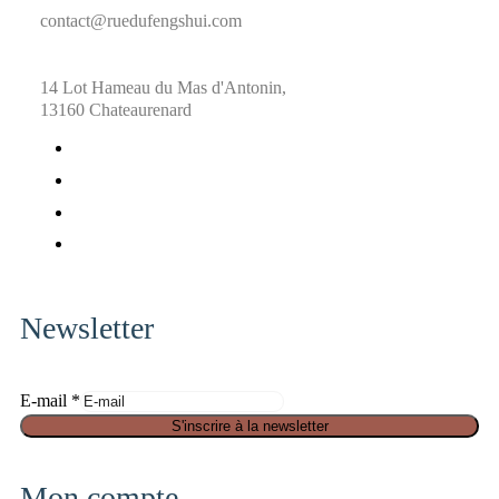
contact@ruedufengshui.com
14 Lot Hameau du Mas d'Antonin,
13160 Chateaurenard
fab
fa-
fab
facebook
fa-
fab
x-
fa-
fab
twitter
pinterest
fa-
instagram
Newsletter
E-mail
*
S
S'inscrire à la newsletter
é
c
Mon compte