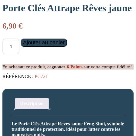
Porte Clés Attrape Rêves jaune
6,90
€
quantité
Ajouter au panier
de
Porte
Clés
Attrape
En achetant ce produit, cagnottez
6
Points
sur votre compte fidélité !
Rêves
jaune
RÉFÉRENCE :
PC721
Description
Le Porte Clés Attrape Rêves jaune Feng Shui, symbole
traditionnel de protection, idéal pour lutter contre les
mauvaises nuits.