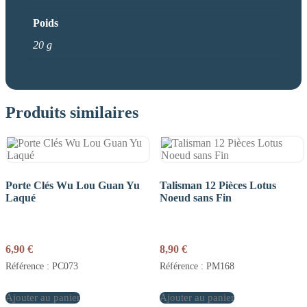
Poids
20 g
Produits similaires
Porte Clés Wu Lou Guan Yu
Talisman 12 Pièces Lotus
Laqué
Noeud sans Fin
6,90
€
8,90
€
Référence : PC073
Référence : PM168
Ajouter au panier
Ajouter au panier