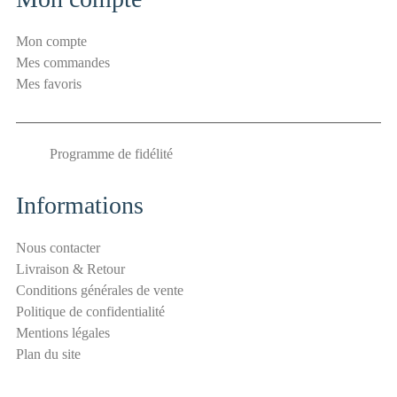
u
r
Mon compte
i
Mes commandes
t
Mes favoris
é
E
-
Programme de fidélité
m
a
i
Informations
l
a
Nous contacter
n
Livraison & Retour
t
Conditions générales de vente
i
Politique de confidentialité
-
Mentions légales
s
Plan du site
p
a