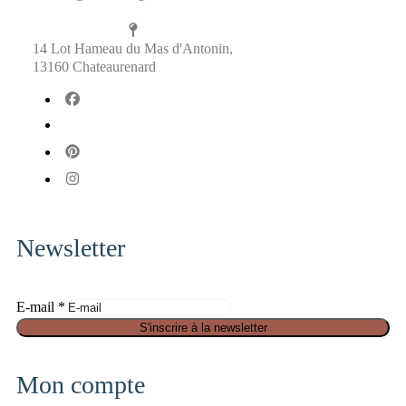
14 Lot Hameau du Mas d'Antonin,
13160 Chateaurenard
fab
fa-
fab
facebook
fa-
fab
x-
fa-
fab
twitter
pinterest
fa-
instagram
Newsletter
S
E-mail
*
é
S'inscrire à la newsletter
c
u
Mon compte
r