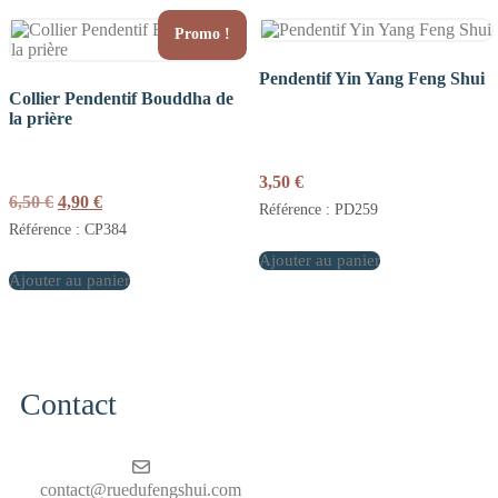
Promo !
Pendentif Yin Yang Feng Shui
Collier Pendentif Bouddha de
la prière
3,50
€
Le
Le
6,50
€
4,90
€
Référence : PD259
prix
prix
Référence : CP384
initial
actuel
était :
est :
Ajouter au panier
Ajouter au panier
6,50 €.
4,90 €.
Contact
contact@ruedufengshui.com