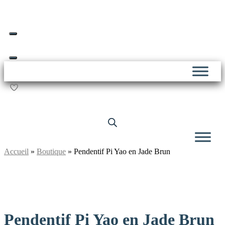
Skip
Livraison offerte dès 69€ d’achat*
to
content
Accueil
»
Boutique
»
Pendentif Pi Yao en Jade Brun
Pendentif Pi Yao en Jade Brun