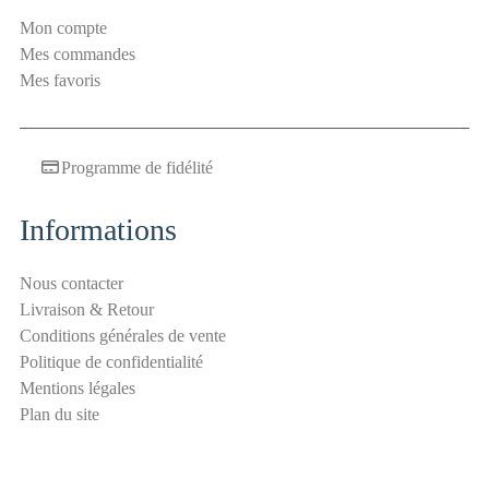
i
Mon compte
t
Mes commandes
é
Mes favoris
a
n
t
Programme de fidélité
i
-
s
Informations
p
a
Nous contacter
m
Livraison & Retour
E
Conditions générales de vente
-
Politique de confidentialité
m
Mentions légales
a
Plan du site
i
l