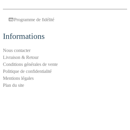
u
r
Programme de fidélité
i
t
é
Informations
a
n
Nous contacter
t
Livraison & Retour
i
Conditions générales de vente
-
Politique de confidentialité
s
Mentions légales
p
Plan du site
a
m