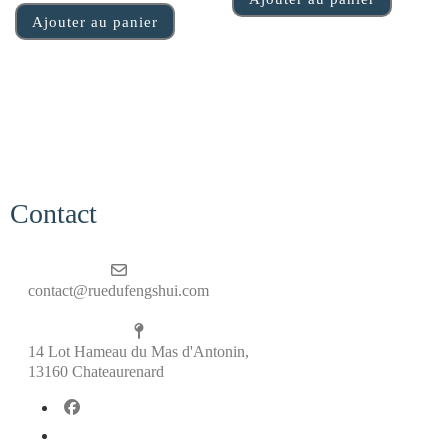
Ajouter au panier
Contact
contact@ruedufengshui.com
14 Lot Hameau du Mas d'Antonin,
13160 Chateaurenard
fab fa-facebook
fab fa-x-twitter