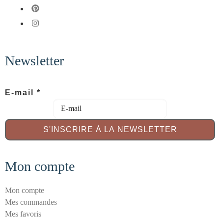
fab fa-pinterest
fab fa-instagram
Newsletter
E-mail
*
E
S'INSCRIRE À LA NEWSLETTER
-
m
a
Mon compte
i
l
Mon compte
S
Mes commandes
é
Mes favoris
c