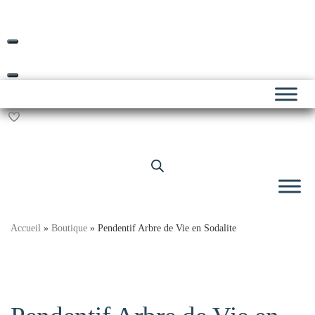
Livraison offerte dès 69€ d’achat*
Skip
to
content
Accueil
»
Boutique
»
Pendentif Arbre de Vie en Sodalite