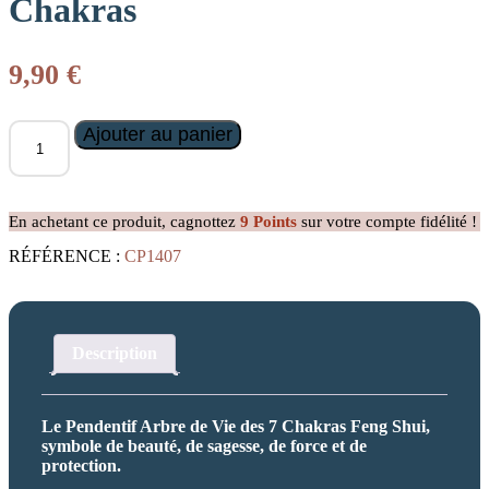
Chakras
9,90
€
quantité
Ajouter au panier
de
Pendentif
Arbre
de
En achetant ce produit, cagnottez
9
Points
sur votre compte fidélité !
Vie
des
RÉFÉRENCE :
CP1407
7
Chakras
Description
Le Pendentif Arbre de Vie des 7 Chakras Feng Shui,
symbole de beauté, de sagesse, de force et de
protection.