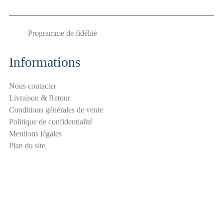
S
é
Programme de fidélité
c
u
r
Informations
i
t
Nous contacter
é
Livraison & Retour
E
Conditions générales de vente
-
Politique de confidentialité
m
Mentions légales
a
Plan du site
i
l