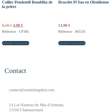
Collier Pendentif Bouddha de
Bracelet Pi Yao en Obsidienne
la prière
Le
Le
6,50
€
4,90
€
13,90
€
prix
prix
Référence : CP384
Référence : BO216
initial
actuel
était :
est :
Ajouter au panier
6,50 €.
4,90 €.
Ajouter au panier
Contact
contact@ruedufengshui.com
14 Lot Hameau du Mas d'Antonin,
13160 Chateaurenard