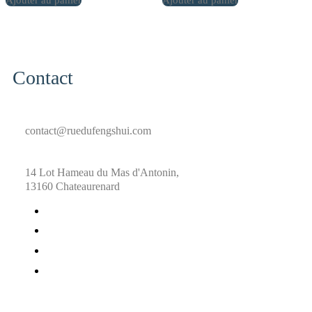
Ajouter au panier
Ajouter au panier
Contact
contact@ruedufengshui.com
14 Lot Hameau du Mas d'Antonin,
13160 Chateaurenard
fab
fa-
fab
facebook
fa-
fab
x-
fa-
fab
twitter
pinterest
fa-
instagram