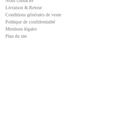
Nous contacter
a
Livraison & Retour
m
Conditions générales de vente
E
Politique de confidentialité
-
Mentions légales
m
Plan du site
a
i
l