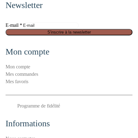
Newsletter
E-mail
*
S
S'inscrire à la newsletter
é
c
Mon compte
u
r
Mon compte
i
Mes commandes
t
Mes favoris
é
a
n
Programme de fidélité
t
i
-
Informations
s
p