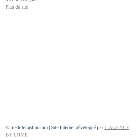
a
Plan du site
i
l
© ruedufengshui.com | Site Internet développé par
L’AGENCE
BY LOMÉ