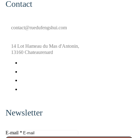
Contact
contact@ruedufengshui.com
14 Lot Hameau du Mas d'Antonin,
13160 Chateaurenard
fab
fa-
fab
facebook
fa-
fab
x-
fa-
fab
twitter
pinterest
fa-
instagram
Newsletter
a
E-mail
*