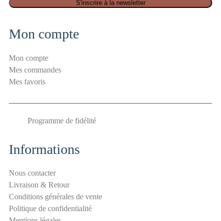
n
S'inscrire à la newsletter
t
i
Mon compte
-
s
Mon compte
p
Mes commandes
a
Mes favoris
m
S
é
Programme de fidélité
c
u
r
Informations
i
t
Nous contacter
é
Livraison & Retour
E
Conditions générales de vente
-
Politique de confidentialité
m
Mentions légales