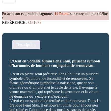
Oeuf
en
Sodalite
En achetant ce produit, cagnottez
11
Points
sur votre compte fidélité
40mm
!
RÉFÉRENCE :
OP1678
Description
L’Oeuf en Sodalite 40mm Feng Shui, puissant symbole
d’harmonie, de bonheur conjugal et de renouveau.
L’œuf en pierre semi précieuse Feng Shui est un puissant
symbole d’équilibre, de fécondité et de renouveau. Sa
forme géométrique symbolise la naissance, que ce soit
d’un être ou d’un projet et le cycle de la vie. Il évoque le
ventre maternelle, qui représente la protection et la vie qui
ne demande qu’a éclore et s’épanouir.
L’œuf est un symbole de fertilité et de renouveau. Dans la
pratique Feng Shui, il est souvent utilisé pour encourager
la fertilité et l’abondance dans tous les aspects de la vie.