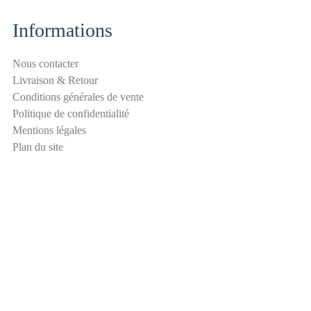
-
s
Informations
p
a
Nous contacter
m
Livraison & Retour
E
Conditions générales de vente
-
Politique de confidentialité
m
Mentions légales
a
Plan du site
i
l