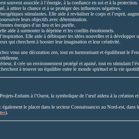
 est souvent associée à l’énergie, à la confiance en soi et à la protection.
é, à attirer la chance et à se protéger des influences négatives.
gétiques stimulantes. Elle aide à revitaliser le corps et l’esprit, augment
poursuivre leurs objectifs avec détermination.
rentes énergies d’un lieu et les purifie.
 elle aide à surmonter la déprime et les conflits émotionnels.
’inspiration. Elle aide à débloquer les idées nouvelles et à développer un
s ceux qui cherchent à booster leur imagination et leur créativité.
r chez vous une décoration zen, tout en harmonisant et équilibrant le F
uotidienne.
érieur, il crée un environnement protégé et apaisé, tout en stimulant l’éve
herchent à trouver un équilibre entre le monde spirituel et la vie quotid
rojets-Enfants à l’Ouest, la symbolique de l’œuf aidera à la création et 
nc également le placer dans le secteur Connaissances au Nord-est, dans 
tes
).