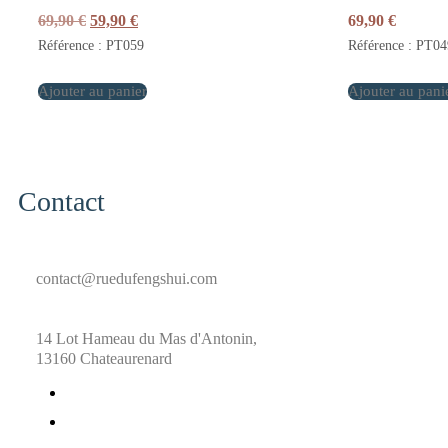
Le
Le
69,90
€
59,90
€
69,90
€
prix
prix
Référence : PT059
Référence : PT04
initial
actuel
était :
est :
Ajouter au panier
69,90 €.
59,90 €.
Ajouter au pani
Contact
contact@ruedufengshui.com
14 Lot Hameau du Mas d'Antonin,
13160 Chateaurenard
fab
fa-
fab
facebook
fa-