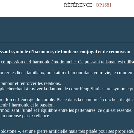
Sable
RÉFÉRENCE :
OP1681
marron
40mm
ssant symbole d’harmonie, de bonheur conjugal et de renouveau.
mpassion et d’harmonie émotionnelle. Ce puissant talisman est utilisé po
orcer les liens familiaux, ou à attirer l’amour dans votre vie, le cœur e
’amour et renforcer les relations.
uple cherchant à raviver la flamme, le cœur Feng Shui est un symbole pui
renforcer l’énergie du couple. Placé dans la chambre à coucher, il agit
tenir l’harmonie et la passion.
bolisant l’unité et l’équilibre entre les partenaires, ce qui est essentiel
é amoureuse par excellence.
stone », est une pierre artificielle mais très prisée pour ses propriétés