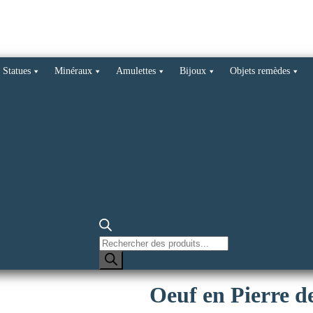
Statues
Minéraux
Amulettes
Bijoux
Objets remèdes
Recherche
de
produits
Oeuf en Pierre 