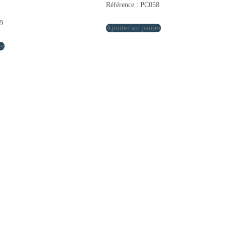
Référence : PC058
9
Ajouter au panier
er