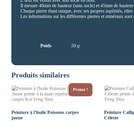
L’œuf est vendu avec son socle en bois.
Il mesure 40mm de hauteur (sans socle) et 45mm de hauteur 
Chaque pierre étant unique, avec ses propres aspérités, elles
Les informations sur les différentes pierres et minéraux sont 
Poids
50 g
Produits similaires
Promo !
Peinture à l’huile Poissons carpes
Peinture Call
jaune
Céleste