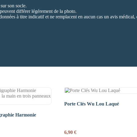
sur son socle.
 peuvent différer légérement de la photo.
données à titre indicatif et ne remplacent en aucun cas un avis médical, 
Porte Clés Wu Lou Laqué
igraphie Harmonie
6,90
€