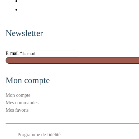
fab
x-
fa-
fab
twitter
pinterest
fa-
instagram
Newsletter
S
E-mail
*
é
c
u
Mon compte
r
i
Mon compte
t
Mes commandes
é
Mes favoris
a
n
t
Programme de fidélité
i