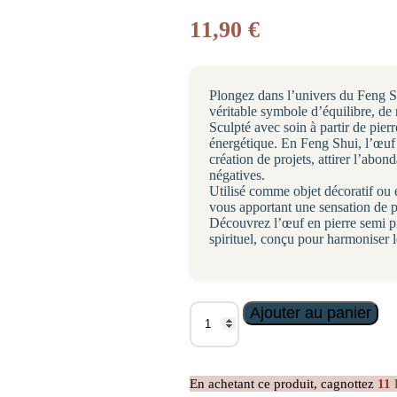
11,90
€
Plongez dans l’univers du Feng S
véritable symbole d’équilibre, de
Sculpté avec soin à partir de pierr
énergétique. En Feng Shui, l’œuf es
création de projets, attirer l’abo
négatives.
Utilisé comme objet décoratif ou é
vous apportant une sensation de pa
Découvrez l’œuf en pierre semi pr
spirituel, conçu pour harmoniser l
quantité
Ajouter au panier
de
Oeuf
en
Pierre
En achetant ce produit, cagnottez
11
de