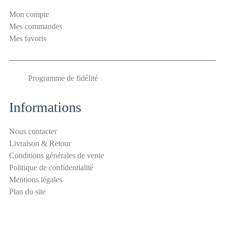
i
Mon compte
t
Mes commandes
é
Mes favoris
a
n
t
Programme de fidélité
i
-
s
Informations
p
a
Nous contacter
m
Livraison & Retour
E
Conditions générales de vente
-
Politique de confidentialité
m
Mentions légales
a
Plan du site
i
l