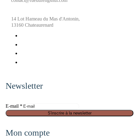
contact@ruedufengshui.com
14 Lot Hameau du Mas d'Antonin,
13160 Chateaurenard
fab
fa-
fab
facebook
fa-
fab
x-
fa-
fab
twitter
pinterest
fa-
instagram
Newsletter
S
E-mail
*
é
S'inscrire à la newsletter
c
u
Mon compte
r