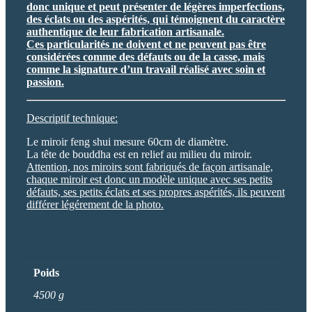
donc unique et peut présenter de légères imperfections,
des éclats ou des aspérités, qui témoignent du caractère
authentique de leur fabrication artisanale.
Ces particularités ne doivent et ne peuvent pas être
considérées comme des défauts ou de la casse, mais
comme la signature d’un travail réalisé avec soin et
passion.
Descriptif technique:
Le miroir feng shui mesure 60cm de diamètre.
La tête de bouddha est en relief au milieu du miroir.
Attention, nos miroirs sont fabriqués de façon artisanale,
chaque miroir est donc un modèle unique avec ses petits
défauts, ses petits éclats et ses propres aspérités, ils peuvent
différer légérement de la photo.
Poids
4500 g