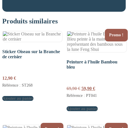
Produits similaires
Promo !
Sticker Oiseau sur la Branche
de cerisier
Peinture à l’huile Bambou
bleu
12,90
€
Référence : ST268
Le
Le
69,90
€
59,90
€
prix
prix
Référence : PT041
Ajouter au panier
initial
actuel
était :
est :
Ajouter au panier
69,90 €.
59,90 €.