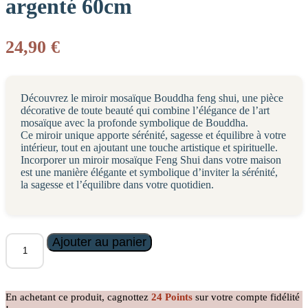
argenté 60cm
24,90
€
Découvrez le miroir mosaïque Bouddha feng shui, une pièce
décorative de toute beauté qui combine l’élégance de l’art
mosaïque avec la profonde symbolique de Bouddha.
Ce miroir unique apporte sérénité, sagesse et équilibre à votre
intérieur, tout en ajoutant une touche artistique et spirituelle.
Incorporer un miroir mosaïque Feng Shui dans votre maison
est une manière élégante et symbolique d’inviter la sérénité,
la sagesse et l’équilibre dans votre quotidien.
quantité
Ajouter au panier
de
Miroir
Mosaïque
Bouddha
En achetant ce produit, cagnottez
24
Points
sur votre compte fidélité
argenté