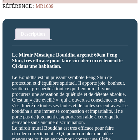
!
60cm
RÉFÉRENCE :
MR1639
Description
Le Miroir Mosaïque Bouddha argenté 60cm Feng
Shui, très efficace pour faire circuler correctement le
Qi dans une habitation.
Le Bouddha est un puissant symbole Feng Shui de
protection et d’équilibre spirituel. Il apporte joie, bonheur,
soutien et prospérité à tout ce qui l’entoure. Il vous
procurera une sensation de quiétude et de détente absolue.
C’est un « être éveillé », qui a ouvert sa conscience et qui
s’est libéré de toutes ses fautes et de toutes ses entraves. Le
bouddha a une immense compassion et impartialité, il ne
porte pas de jugement et apporte son aide à ceux qui le
demande sans aucune discrimination.
Le miroir mural Bouddha est très efficace pour faire
circuler correctement le Qi, pour combler une pièce
manquante ou bien encore pour contrer une flèche