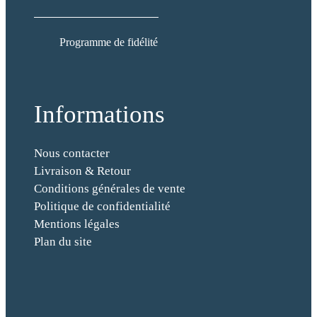
é
c
u
Programme de fidélité
r
i
t
Informations
é
E
-
Nous contacter
m
Livraison & Retour
a
Conditions générales de vente
i
Politique de confidentialité
l
Mentions légales
Plan du site