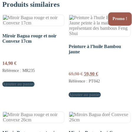
Produits similaires
Promo !
Miroir Bagua rouge et noir
Convexe 17cm
Peinture à l’huile Bambou
jaune
14,90
€
Référence : MR235
Le
Le
69,90
€
59,90
€
prix
prix
Référence : PT042
Ajouter au panier
initial
actuel
était :
est :
Ajouter au panier
69,90 €.
59,90 €.