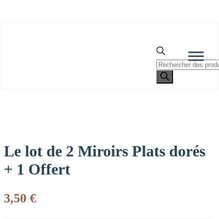
Livraison offerte dès 69€ d’achat*
Recherche
de
Skip
Accueil
»
Boutique
»
Le lot de 2 Miroirs Plats dorés + 1 Offert
produits
to
content
Le lot de 2 Miroirs Plats dorés
+ 1 Offert
3,50
€