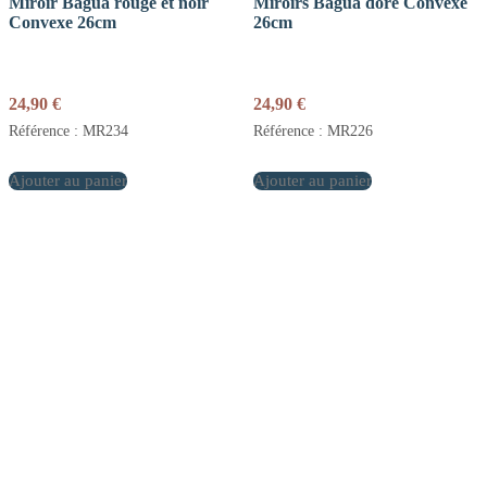
Miroir Bagua rouge et noir
Miroirs Bagua doré Convexe
Convexe 26cm
26cm
24,90
€
24,90
€
Référence : MR234
Référence : MR226
Ajouter au panier
Ajouter au panier