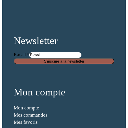
fab
fab
fab
fab
fa-
fa-
fa-
fa-
facebook
x-
pinterest
instagram
twitter
Newsletter
E-mail
*
a
S'inscrire à la newsletter
n
t
i
-
Mon compte
s
p
Mon compte
a
Mes commandes
m
Mes favoris
S