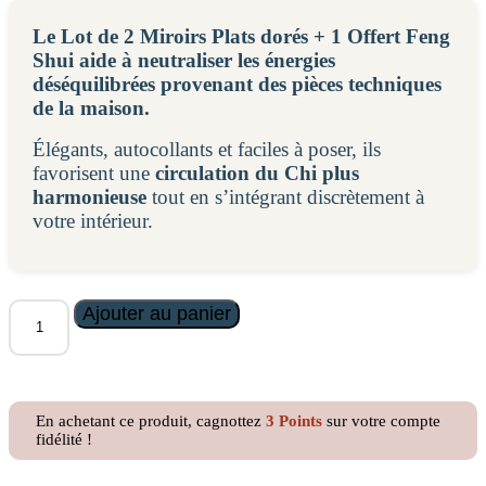
Le Lot de 2 Miroirs Plats dorés + 1 Offert Feng
Shui aide à neutraliser les énergies
déséquilibrées provenant des pièces techniques
de la maison.
Élégants, autocollants et faciles à poser, ils
favorisent une
circulation du Chi plus
harmonieuse
tout en s’intégrant discrètement à
votre intérieur.
quantité
Ajouter au panier
de
Le
lot
de
2
En achetant ce produit, cagnottez
3
Points
sur votre compte
Miroirs
fidélité !
Plats
dorés
+