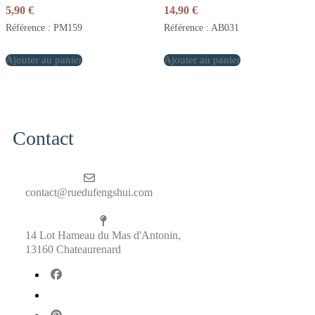
5,90
€
14,90
€
Référence : PM159
Référence : AB031
Ajouter au panier
Ajouter au panier
Contact
contact@ruedufengshui.com
14 Lot Hameau du Mas d'Antonin,
13160 Chateaurenard
fab
fa-
fab
facebook
fa-
fab