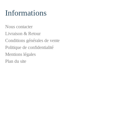
i
t
Informations
é
a
Nous contacter
n
Livraison & Retour
t
Conditions générales de vente
i
Politique de confidentialité
-
Mentions légales
s
Plan du site
p
a
m