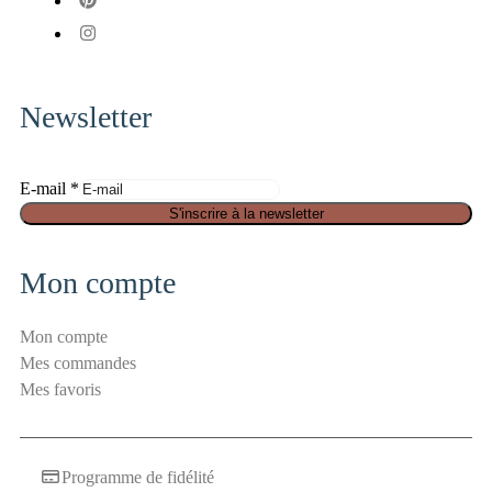
x-
fa-
fab
twitter
pinterest
fa-
instagram
Newsletter
E-mail
*
E
S'inscrire à la newsletter
-
m
Mon compte
a
i
Mon compte
l
Mes commandes
S
Mes favoris
é
c
u
Programme de fidélité
r