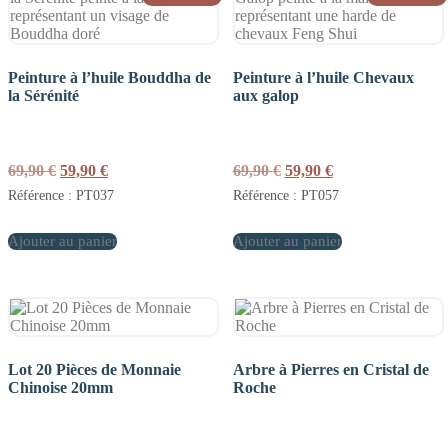
Peinture à l’huile Bouddha de
Peinture à l’huile Chevaux
la Sérénité
aux galop
Le
Le
Le
Le
69,90
€
59,90
€
69,90
€
59,90
€
prix
prix
prix
prix
Référence : PT037
Référence : PT057
initial
actuel
initial
actuel
était :
est :
était :
est :
Ajouter au panier
69,90 €.
59,90 €.
Ajouter au panier
69,90 €.
59,90 €.
Lot 20 Pièces de Monnaie
Arbre à Pierres en Cristal de
Chinoise 20mm
Roche