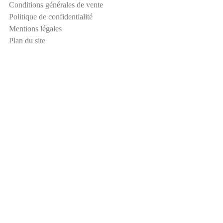
E
Conditions générales de vente
-
Politique de confidentialité
m
Mentions légales
a
Plan du site
i
l