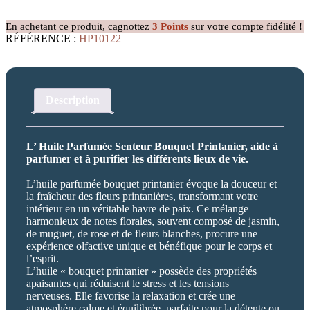
Parfumée
Senteur
En achetant ce produit, cagnottez
3
Points
sur votre compte fidélité !
Bouquet
RÉFÉRENCE :
HP10122
Printanier
Description
L’ Huile Parfumée Senteur Bouquet Printanier, aide à
parfumer et à purifier les différents lieux de vie.
L’huile parfumée bouquet printanier évoque la douceur et
la fraîcheur des fleurs printanières, transformant votre
intérieur en un véritable havre de paix. Ce mélange
harmonieux de notes florales, souvent composé de jasmin,
de muguet, de rose et de fleurs blanches, procure une
expérience olfactive unique et bénéfique pour le corps et
l’esprit.
L’huile « bouquet printanier » possède des propriétés
apaisantes qui réduisent le stress et les tensions
nerveuses. Elle favorise la relaxation et crée une
atmosphère calme et équilibrée, parfaite pour la détente ou