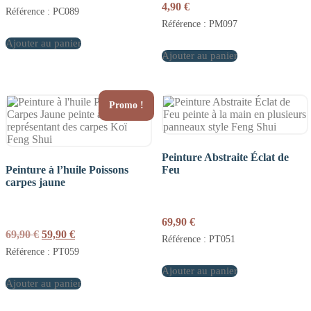
4,90
€
Référence : PC089
Référence : PM097
Ajouter au panier
Ajouter au panier
Promo !
Peinture Abstraite Éclat de
Peinture à l’huile Poissons
Feu
carpes jaune
69,90
€
Le
Le
69,90
€
59,90
€
Référence : PT051
prix
prix
Référence : PT059
initial
actuel
était :
est :
Ajouter au panier
Ajouter au panier
69,90 €.
59,90 €.