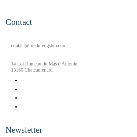
Contact
contact@ruedufengshui.com
14 Lot Hameau du Mas d'Antonin,
13160 Chateaurenard
fab
fa-
fab
facebook
fa-
fab
x-
fa-
fab
twitter
pinterest
fa-
instagram
Newsletter