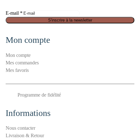
S
E-mail
*
é
S'inscrire à la newsletter
c
u
Mon compte
r
i
Mon compte
t
Mes commandes
é
Mes favoris
a
n
t
Programme de fidélité
i
-
s
Informations
p
a
Nous contacter
m
Livraison & Retour