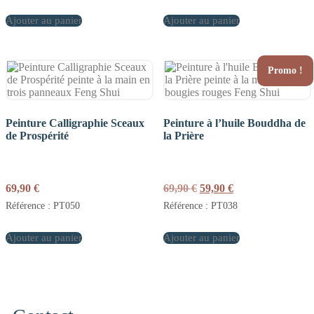
Ajouter au panier
Ajouter au panier
Promo !
Peinture Calligraphie Sceaux
Peinture à l’huile Bouddha de
de Prospérité
la Prière
Le
Le
69,90
€
69,90
€
59,90
€
prix
prix
Référence : PT050
Référence : PT038
initial
actuel
était :
est :
Ajouter au panier
Ajouter au panier
69,90 €.
59,90 €.