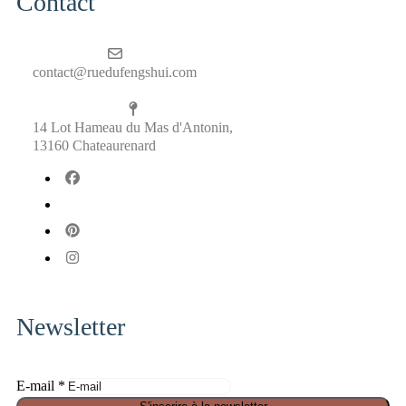
Contact
contact@ruedufengshui.com
14 Lot Hameau du Mas d'Antonin,
13160 Chateaurenard
fab
fa-
fab
facebook
fa-
fab
x-
fa-
fab
twitter
pinterest
fa-
instagram
Newsletter
E-mail
*