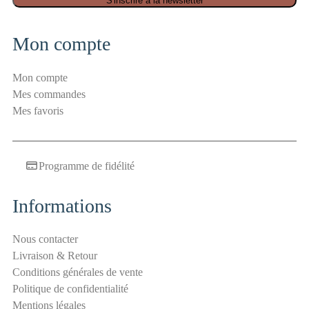
S
S'inscrire à la newsletter
é
c
Mon compte
u
r
Mon compte
i
Mes commandes
t
Mes favoris
é
E
-
Programme de fidélité
m
a
i
Informations
l
a
Nous contacter
n
Livraison & Retour
t
Conditions générales de vente
i
Politique de confidentialité
-
Mentions légales