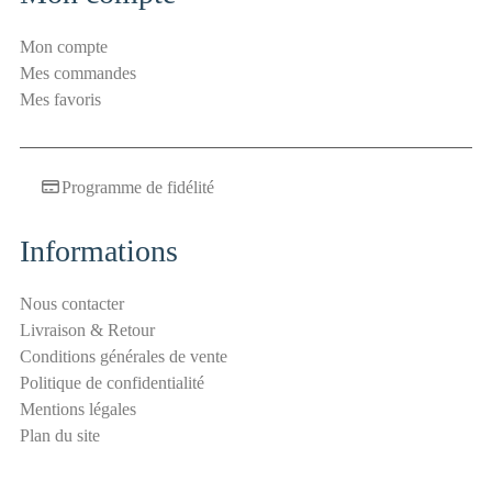
u
r
Mon compte
i
Mes commandes
t
Mes favoris
é
a
n
Programme de fidélité
t
i
-
Informations
s
p
Nous contacter
a
Livraison & Retour
m
Conditions générales de vente
E
Politique de confidentialité
-
Mentions légales
m
Plan du site
a
i