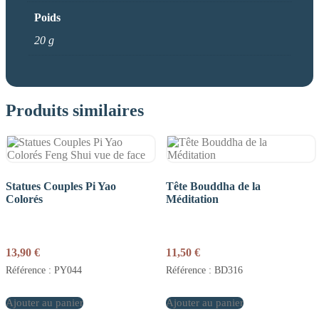
Poids
20 g
Produits similaires
Statues Couples Pi Yao
Tête Bouddha de la
Colorés
Méditation
13,90
€
11,50
€
Référence : PY044
Référence : BD316
Ajouter au panier
Ajouter au panier