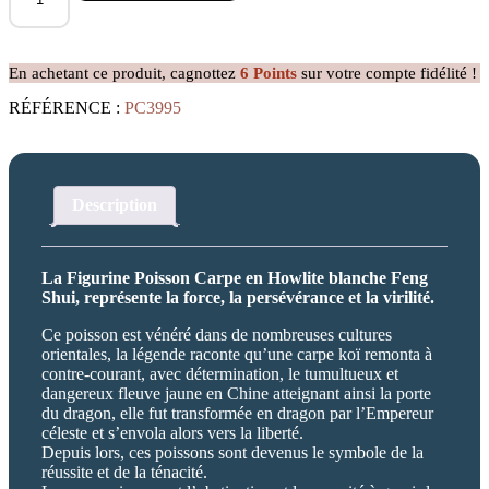
Figurine
Poisson
Carpe
En achetant ce produit, cagnottez
6
Points
sur votre compte fidélité !
en
Howlite
RÉFÉRENCE :
PC3995
blanche
Description
La Figurine Poisson Carpe en Howlite blanche Feng
Shui, représente la force, la persévérance et la virilité.
Ce poisson est vénéré dans de nombreuses cultures
orientales, la légende raconte qu’une carpe koï remonta à
contre-courant, avec détermination, le tumultueux et
dangereux fleuve jaune en Chine atteignant ainsi la porte
du dragon, elle fut transformée en dragon par l’Empereur
céleste et s’envola alors vers la liberté.
Depuis lors, ces poissons sont devenus le symbole de la
réussite et de la ténacité.