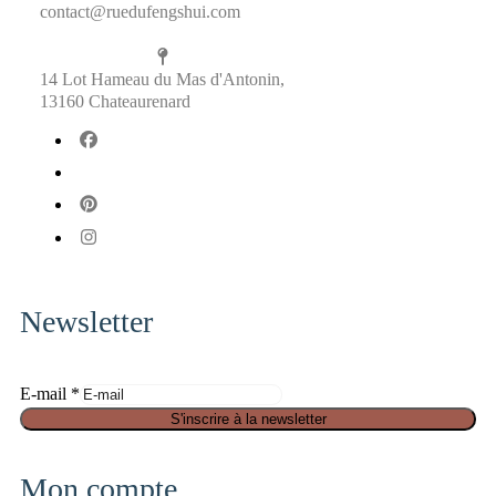
contact@ruedufengshui.com
14 Lot Hameau du Mas d'Antonin,
13160 Chateaurenard
fab
fa-
fab
facebook
fa-
fab
x-
fa-
fab
twitter
pinterest
fa-
instagram
Newsletter
E-mail
*
S
S'inscrire à la newsletter
é
c
Mon compte