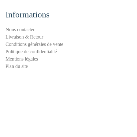
i
-
Informations
s
p
Nous contacter
a
Livraison & Retour
m
Conditions générales de vente
E
Politique de confidentialité
-
Mentions légales
m
Plan du site
a
i
l