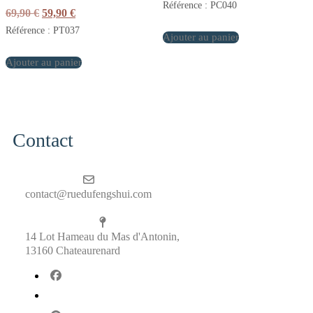
Référence : PC040
Le
Le
69,90
€
59,90
€
prix
prix
Référence : PT037
initial
actuel
Ajouter au panier
était :
est :
Ajouter au panier
69,90 €.
59,90 €.
Contact
contact@ruedufengshui.com
14 Lot Hameau du Mas d'Antonin,
13160 Chateaurenard
fab
fa-
fab
facebook
fa-