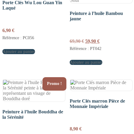
Porte Clés Wu Lou Guan Yin
Laqué
Peinture à l’huile Bambou
jaune
6,90
€
Référence : PC056
Le
Le
69,90
€
59,90
€
prix
prix
Référence : PT042
Ajouter au panier
initial
actuel
était :
est :
Ajouter au panier
69,90 €.
59,90 €.
Promo !
Porte Clés marron Pièce de
Monnaie Impériale
Peinture à l’huile Bouddha de
la Sérénité
8,90
€