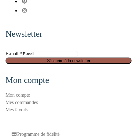
fab
x-
fa-
fab
twitter
pinterest
fa-
instagram
Newsletter
E-mail
*
S
S'inscrire à la newsletter
é
c
Mon compte
u
r
Mon compte
i
Mes commandes
t
Mes favoris
é
a
n
Programme de fidélité
t