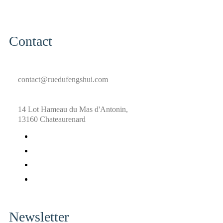
Contact
contact@ruedufengshui.com
14 Lot Hameau du Mas d'Antonin,
13160 Chateaurenard
fab
fa-
fab
facebook
fa-
fab
x-
fa-
fab
twitter
pinterest
fa-
instagram
Newsletter