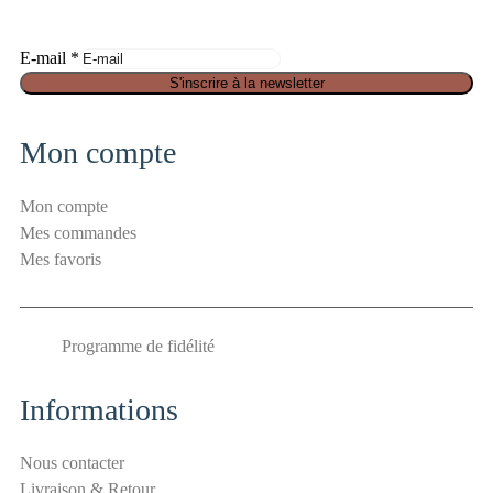
E-mail
*
a
S'inscrire à la newsletter
n
t
Mon compte
i
-
Mon compte
s
Mes commandes
p
Mes favoris
a
m
E
Programme de fidélité
-
m
a
Informations
i
l
Nous contacter
S
Livraison & Retour