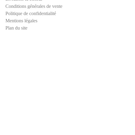
é
Conditions générales de vente
c
Politique de confidentialité
u
Mentions légales
r
Plan du site
i
t
é