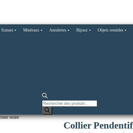
Statues
Minéraux
Amulettes
Bijoux
Objets remèdes
Recherche
de
produits
enne noire
Collier Pendenti