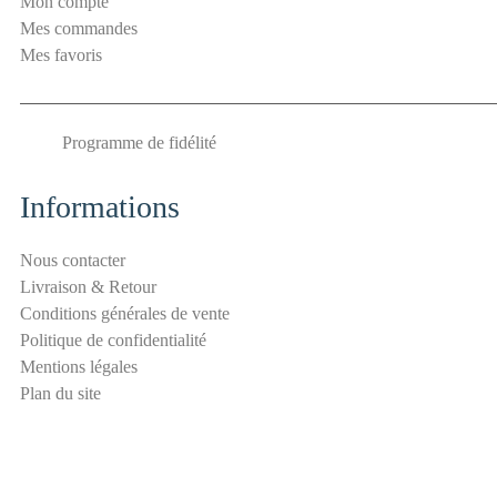
Mon compte
p
Mes commandes
a
Mes favoris
m
S
é
Programme de fidélité
c
u
r
Informations
i
t
Nous contacter
é
Livraison & Retour
E
Conditions générales de vente
-
Politique de confidentialité
m
Mentions légales
a
Plan du site
i
l