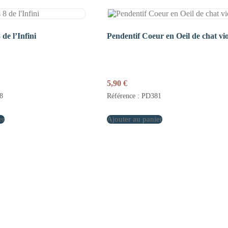
 de l’Infini
Pendentif Coeur en Oeil de chat vio
5,90
€
8
Référence : PD381
er
Ajouter au panier