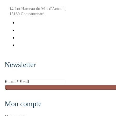
14 Lot Hameau du Mas d'Antonin,
13160 Chateaurenard
fab
fa-
fab
facebook
fa-
fab
x-
fa-
fab
twitter
pinterest
fa-
instagram
Newsletter
a
E-mail
*
n
t
i
Mon compte
-
s