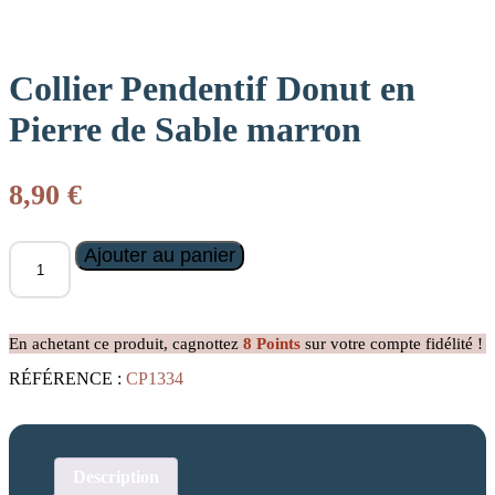
Collier Pendentif Donut en
Pierre de Sable marron
8,90
€
quantité
Ajouter au panier
de
Collier
Pendentif
Donut
En achetant ce produit, cagnottez
8
Points
sur votre compte fidélité !
en
Pierre
RÉFÉRENCE :
CP1334
de
Sable
marron
Description