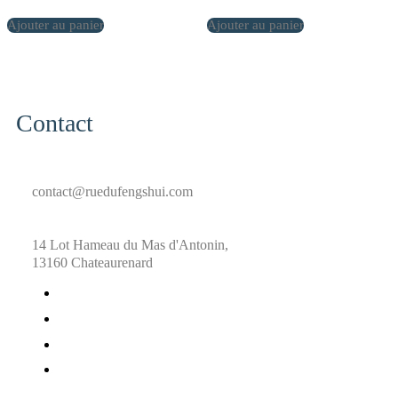
Ajouter au panier
Ajouter au panier
Contact
contact@ruedufengshui.com
14 Lot Hameau du Mas d'Antonin,
13160 Chateaurenard
fab
fa-
fab
facebook
fa-
fab
x-
fa-
fab
twitter
pinterest
fa-