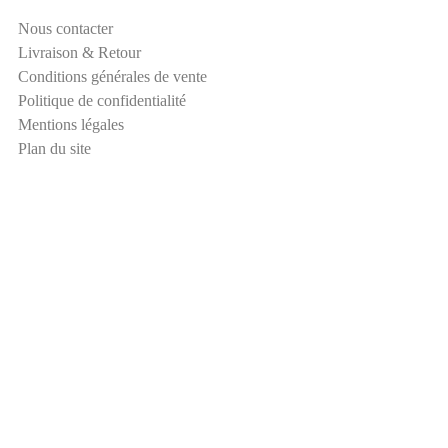
l
Nous contacter
S
Livraison & Retour
é
Conditions générales de vente
c
Politique de confidentialité
u
Mentions légales
r
Plan du site
i
t
é