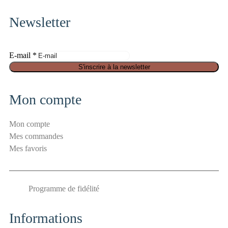
instagram
Newsletter
E-mail
*
a
S'inscrire à la newsletter
n
t
Mon compte
i
-
Mon compte
s
Mes commandes
p
Mes favoris
a
m
E
Programme de fidélité
-
m
a
Informations
i