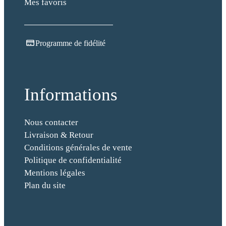
Mes favoris
S
é
c
u
Programme de fidélité
r
i
t
é
Informations
E
-
Nous contacter
m
Livraison & Retour
a
Conditions générales de vente
i
Politique de confidentialité
l
Mentions légales
Plan du site