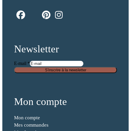
fab
fab
fab
fab
fa-
fa-
fa-
fa-
facebook
pinterest
instagram
x-
twitter
Newsletter
E-mail
*
a
S'inscrire à la newsletter
n
t
i
-
Mon compte
s
p
Mon compte
a
Mes commandes
m