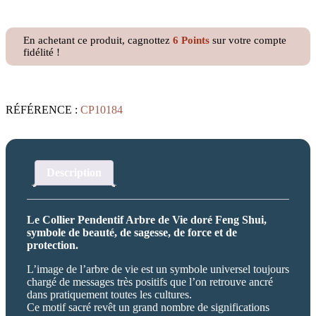
Pendentif
Arbre
de
En achetant ce produit, cagnottez
6
Points
sur votre compte
Vie
fidélité !
doré
RÉFÉRENCE :
CP10184
Description
Le Collier Pendentif Arbre de Vie doré Feng Shui,
symbole de beauté, de sagesse, de force et de
protection.
L’image de l’arbre de vie est un symbole universel toujours
chargé de messages très positifs que l’on retrouve ancré
dans pratiquement toutes les cultures.
Ce motif sacré revêt un grand nombre de significations