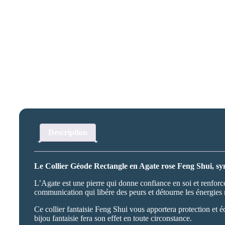
Description
Le Collier Géode Rectangle en Agate rose Feng Shui, sym
L’Agate est une pierre qui donne confiance en soi et renforce
communication qui libére des peurs et détourne les énergies 
Ce collier fantaisie Feng Shui vous apportera protection et 
bijou fantaisie fera son effet en toute circonstance.