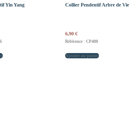
tif Yin Yang
Collier Pendentif Arbre de Vie
6,90
€
6
Référence : CP488
er
Ajouter au panier