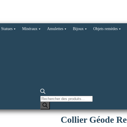
Statues
Minéraux
Amulettes
Bijoux
Objets remèdes
Recherche
de
produits
Collier Géode Re