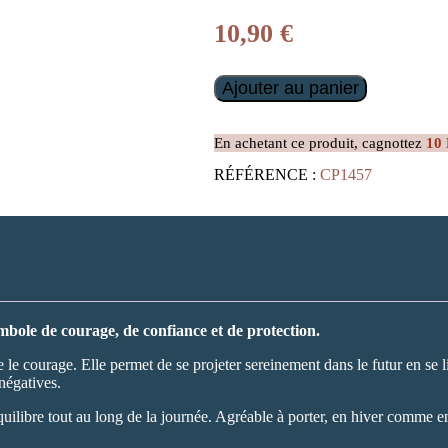
10,90
€
quantité
Ajouter au panier
de
Collier
Géode
En achetant ce produit, cagnottez
10
Rectangle
en
RÉFÉRENCE :
CP1457
Agate
rose
bole de courage, de confiance et de protection.
 le courage. Elle permet de se projeter sereinement dans le futur en se l
négatives.
équilibre tout au long de la journée. Agréable à porter, en hiver comme 