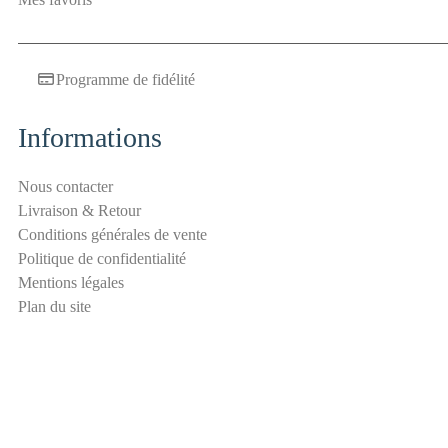
a
n
t
Programme de fidélité
i
-
s
Informations
p
a
Nous contacter
m
Livraison & Retour
E
Conditions générales de vente
-
Politique de confidentialité
m
Mentions légales
a
Plan du site
i
l