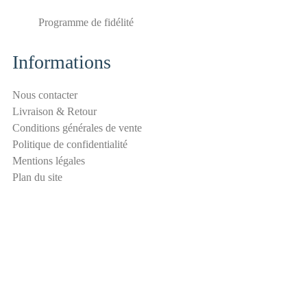
-
Programme de fidélité
s
p
a
Informations
m
S
Nous contacter
é
Livraison & Retour
c
Conditions générales de vente
u
Politique de confidentialité
r
Mentions légales
i
Plan du site
t
é