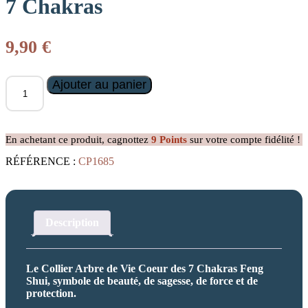
7 Chakras
9,90
€
quantité
Ajouter au panier
de
Collier
Arbre
de
En achetant ce produit, cagnottez
9
Points
sur votre compte fidélité !
vie
Coeur
RÉFÉRENCE :
CP1685
des
7
Chakras
Description
Le Collier Arbre de Vie Coeur des 7 Chakras Feng
Shui, symbole de beauté, de sagesse, de force et de
protection.