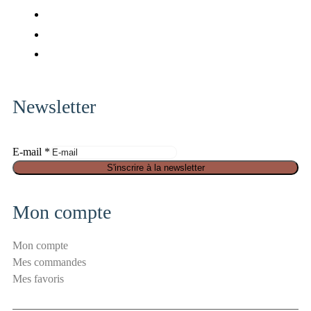
fa-
fab
facebook
fa-
fab
x-
fa-
fab
twitter
pinterest
fa-
instagram
Newsletter
E
E-mail
*
-
S'inscrire à la newsletter
m
a
Mon compte
i
l
Mon compte
a
Mes commandes
n
Mes favoris
t
i