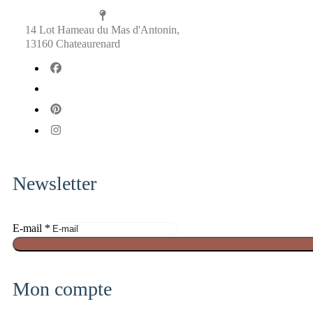
14 Lot Hameau du Mas d'Antonin,
13160 Chateaurenard
fab
fa-
fab
facebook
fa-
fab
x-
fa-
fab
twitter
pinterest
fa-
instagram
Newsletter
E
E-mail
*
-
m
a
Mon compte
i
l