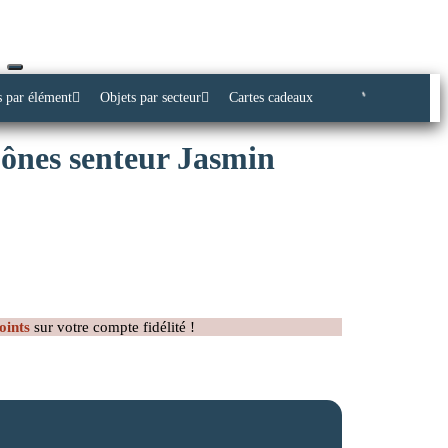
s par élément
Objets par secteur
Cartes cadeaux
ônes senteur Jasmin
oints
sur votre compte fidélité !