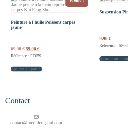
Promo !
Suspension Pi
Peinture à l’huile Poissons carpes
jaune
9,90
€
Référence : SP06
Le
Le
69,90
€
59,90
€
prix
prix
Référence : PT059
initial
actuel
Ajouter au pani
était :
est :
Ajouter au panier
69,90 €.
59,90 €.
Contact
contact@ruedufengshui.com