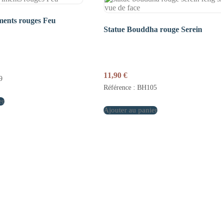
ments rouges Feu
Statue Bouddha rouge Serein
11,90
€
9
Référence : BH105
er
Ajouter au panier