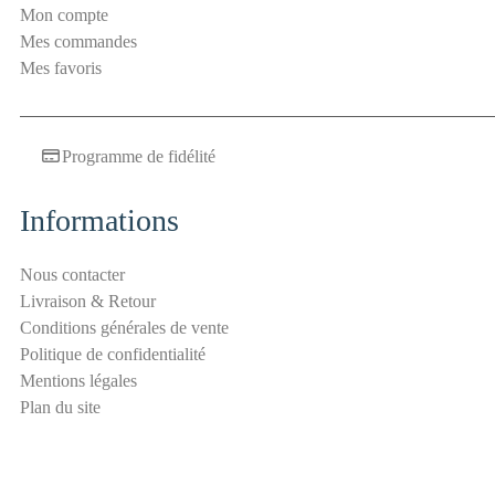
Mon compte
a
Mes commandes
n
Mes favoris
t
i
-
Programme de fidélité
s
p
a
Informations
m
S
Nous contacter
é
Livraison & Retour
c
Conditions générales de vente
u
Politique de confidentialité
r
Mentions légales
i
Plan du site
t
é